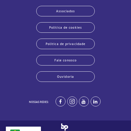
Associados
Política de cookies
Política de privacidade
Fale conosco
Ouvidoria
NOSSAS REDES:
echar
echar
echar
echar
echar
echar
echar
echar