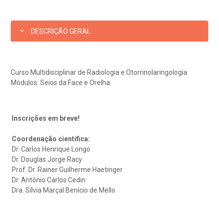
eleconsulta
emonstrações Financeiras
rotocolo de Infarto SUS
AC:
Saiba mais
ediatria
DESCRIÇÃO GERAL
reparo de Exames
oação
orários de Visita
(11)
3505-1000
Endereço:
entro de Excelência em Ortopedia
Rua Maestro Cardim, 769
statuto social da BP
ronto-socorro
UVIDORIA:
CEP: 01323-001 | Bela Vista
Curso Multidisciplinar de Radiologia e Otorrinolaringologia
Telemedicina BP
utras especialidades
São Paulo - SP
Módulos: Seios da Face e Orelha
ouvidoria@bp.org.br
overnança corporativa
olicitação de cópia de prontuário médico
BP Mirante
Inscrições em breve!
Teleinterconsulta
Fale Conosco
mpacto social
olicitação de orçamento particular
Coordenação científica:
Dr. Carlos Henrique Longo
mprensa
olicitação de veracidade de atestado
Dr. Douglas Jorge Racy
Centro de Doenças Autoimunes
Prof. Dr. Rainer Guilherme Haetinger
Dr. Antônio Carlos Cedin
otícias
ronto atendimento
Dra. Sílvia Marçal Benício de Mello
Saiba mais
ustentabilidade
onveniências