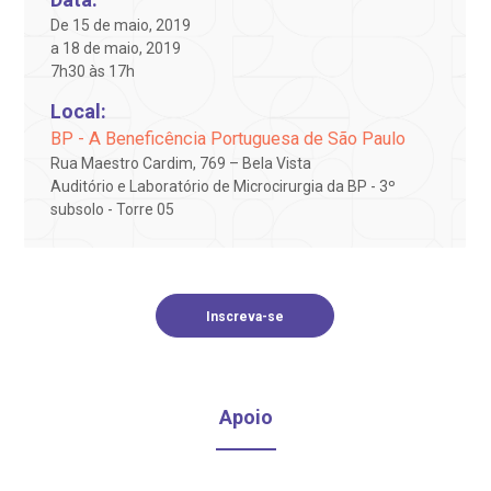
Endereço:
obre a BP
nternação/Cirurgia
De 15 de maio, 2019
R. Martiniano de Carvalho, 965
a 18 de maio, 2019
CEP: 01323-001 | Bela Vista
7h30 às 17h
rabalhe Conosco
stacionamento
São Paulo - SP
Local:
BP - A Beneficência Portuguesa de São Paulo
isitas de Benchmarking
úvidas frequentes
Rua Maestro Cardim, 769 – Bela Vista
Clínica Medicina da Mulher
Auditório e Laboratório de Microcirurgia da BP - 3º
subsolo - Torre 05
oluntariado
ospedagem
omitê de Bioética
limentação
Inscreva-se
anco de Sangue
Saiba mais
emodiálise
Apoio
Endereço:
R. Colômbia, 332
oação de órgãos
CEP: 01438-000 | Jardim Paulista