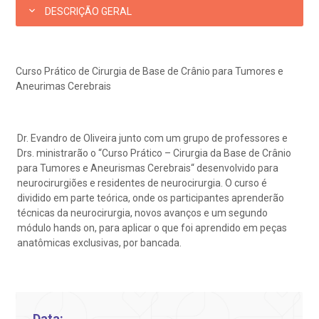
eleconsulta
emonstrações Financeiras
rotocolo de Infarto SUS
DESCRIÇÃO GERAL
AC:
Saiba mais
ediatria
reparo de Exames
oação
orários de Visita
(11)
3505-1000
Endereço:
entro de Excelência em Ortopedia
Curso Prático de Cirurgia de Base de Crânio para Tumores e
Rua Maestro Cardim, 769
statuto social da BP
ronto-socorro
UVIDORIA:
Aneurimas Cerebrais
CEP: 01323-001 | Bela Vista
Telemedicina BP
utras especialidades
São Paulo - SP
ouvidoria@bp.org.br
overnança corporativa
olicitação de cópia de prontuário médico
Dr. Evandro de Oliveira junto com um grupo de professores e
Drs. ministrarão o “Curso Prático – Cirurgia da Base de Crânio
BP Mirante
Teleinterconsulta
Fale Conosco
mpacto social
olicitação de orçamento particular
para Tumores e Aneurismas Cerebrais“ desenvolvido para
neurocirurgiões e residentes de neurocirurgia. O curso é
dividido em parte teórica, onde os participantes aprenderão
mprensa
olicitação de veracidade de atestado
técnicas da neurocirurgia, novos avanços e um segundo
Centro de Doenças Autoimunes
módulo hands on, para aplicar o que foi aprendido em peças
anatômicas exclusivas, por bancada.
otícias
ronto atendimento
Saiba mais
ustentabilidade
onveniências
Data: