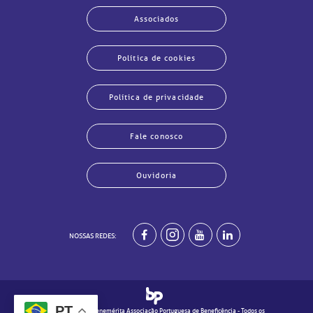
Associados
Política de cookies
Política de privacidade
Fale conosco
Ouvidoria
NOSSAS REDES:
echar
echar
echar
echar
echar
echar
echar
echar
PT
© 2020 - Real e Benemérita Associação Portuguesa de Beneficência - Todos os