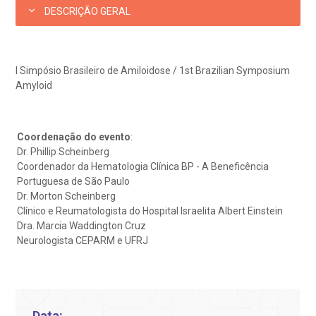
ediatria
DESCRIÇÃO GERAL
reparo de Exames
oação
orários de Visita
(11)
3505-1000
Endereço:
entro de Excelência em Ortopedia
Rua Maestro Cardim, 769
statuto social da BP
ronto-socorro
UVIDORIA:
I Simpósio Brasileiro de Amiloidose / 1st Brazilian Symposium
CEP: 01323-001 | Bela Vista
Telemedicina BP
Amyloid
utras especialidades
São Paulo - SP
ouvidoria@bp.org.br
overnança corporativa
olicitação de cópia de prontuário médico
Coordenação do evento
:
BP Mirante
Teleinterconsulta
Fale Conosco
mpacto social
olicitação de orçamento particular
Dr. Phillip Scheinberg
Coordenador da Hematologia Clínica BP - A Beneficência
Portuguesa de São Paulo
mprensa
olicitação de veracidade de atestado
Dr. Morton Scheinberg
Centro de Doenças Autoimunes
Clínico e Reumatologista do Hospital Israelita Albert Einstein
Dra. Marcia Waddington Cruz
otícias
ronto atendimento
Neurologista CEPARM e UFRJ
Saiba mais
ustentabilidade
onveniências
Endereço:
obre a BP
nternação/Cirurgia
Data: