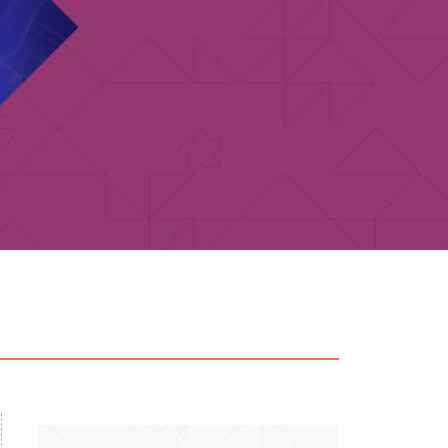
particular
Saiba mais
Solicitação de veracidade de
Endereço:
atestado
rvalho,
R. Colômbia, 332
CEP: 01438-000 | Jardim
a Vista
Paulista, São Paulo - SP