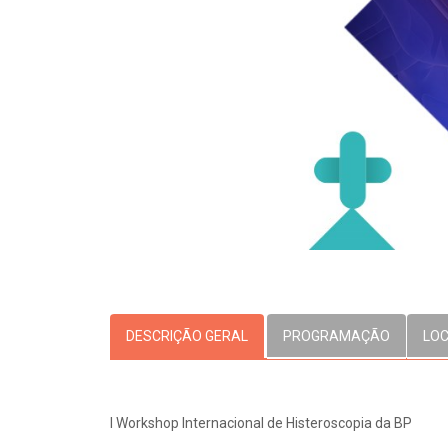
OUVIDORI
E
ouvi
R
C
V
Fale
S
DESCRIÇÃO GERAL
PROGRAMAÇÃO
LO
I Workshop Internacional de Histeroscopia da BP