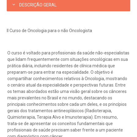
eleconsulta
emonstrações Financeiras
rotocolo de Infarto SUS
AC:
Saiba mais
DESCRIÇÃO GERAL
ediatria
reparo de Exames
oação
orários de Visita
(11)
3505-1000
Endereço:
entro de Excelência em Ortopedia
Rua Maestro Cardim, 769
II Curso de Oncologia para o não Oncologista
statuto social da BP
ronto-socorro
UVIDORIA:
CEP: 01323-001 | Bela Vista
Telemedicina BP
utras especialidades
São Paulo - SP
ouvidoria@bp.org.br
overnança corporativa
olicitação de cópia de prontuário médico
O curso é voltado para profissionais da saúde não-especialistas
que lidam frequentemente com situações oncológicas em sua
BP Mirante
prática diária, incluindo residentes de clínica médica que
Teleinterconsulta
Fale Conosco
mpacto social
olicitação de orçamento particular
preparam-se para entrar na especialidade. O objetivo é
compartilhar conhecimentos relativos à Oncologia, mostrando
o cenário atual da especialidade e perspectivas futuras. Entre
mprensa
olicitação de veracidade de atestado
os temas abordados estão uma visão geral sobre os cânceres
Centro de Doenças Autoimunes
mais prevalentes no Brasil e no mundo, destacando os
principais conhecimentos sobre cada um deles, e os princípios
otícias
ronto atendimento
gerais dos tratamentos antineoplásicos (Radioterapia,
Quimioterapia, Terapia Alvo e Imunoterapia). Em resumo,
Saiba mais
ustentabilidade
onveniências
trata-se de apresentar os conceitos fundamentais que
profissionais de saúde precisam saber frente a um paciente
com diagnóstico com câncer.