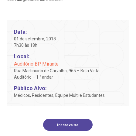
Endereço:
obre a BP
nternação/Cirurgia
R. Martiniano de Carvalho, 965
CEP: 01323-001 | Bela Vista
rabalhe Conosco
stacionamento
São Paulo - SP
Data:
01 de setembro, 2018
isitas de Benchmarking
úvidas frequentes
Clínica Medicina da Mulher
7h30 às 18h
Local:
oluntariado
ospedagem
Auditório BP Mirante
Rua Martiniano de Carvalho, 965 – Bela Vista
omitê de Bioética
limentação
Auditório – 1 ° andar
Público Alvo:
anco de Sangue
Médicos, Residentes, Equipe Multi e Estudantes
Saiba mais
emodiálise
Endereço:
R. Colômbia, 332
Inscreva-se
oação de órgãos
CEP: 01438-000 | Jardim Paulista