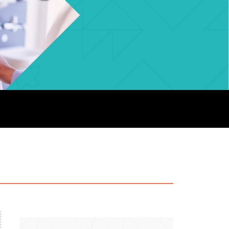
particular
Saiba mais
Solicitação de veracidade de
Endereço:
atestado
rvalho,
R. Colômbia, 332
CEP: 01438-000 | Jardim
a Vista
Paulista, São Paulo - SP