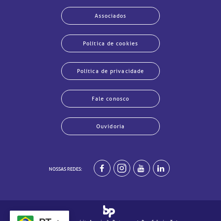
Associados
Política de cookies
Política de privacidade
Fale conosco
Ouvidoria
NOSSAS REDES:
echar
echar
echar
echar
echar
echar
echar
echar