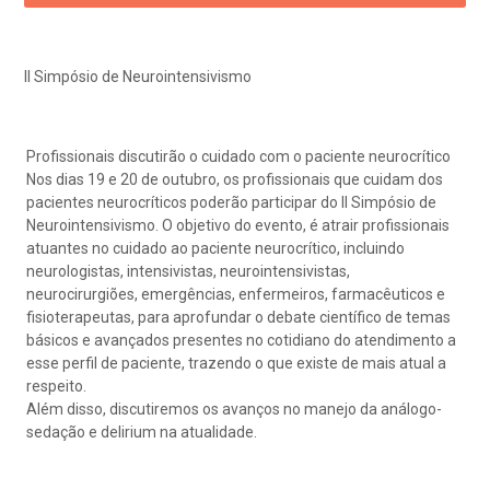
eleconsulta
emonstrações Financeiras
rotocolo de Infarto SUS
AC:
Saiba mais
ediatria
II Simpósio de Neurointensivismo
reparo de Exames
oação
orários de Visita
(11)
3505-1000
Endereço:
entro de Excelência em Ortopedia
Rua Maestro Cardim, 769
statuto social da BP
ronto-socorro
Profissionais discutirão o cuidado com o paciente neurocrítico
UVIDORIA:
CEP: 01323-001 | Bela Vista
Telemedicina BP
Nos dias 19 e 20 de outubro, os profissionais que cuidam dos
utras especialidades
São Paulo - SP
pacientes neurocríticos poderão participar do II Simpósio de
ouvidoria@bp.org.br
overnança corporativa
olicitação de cópia de prontuário médico
Neurointensivismo. O objetivo do evento, é atrair profissionais
atuantes no cuidado ao paciente neurocrítico, incluindo
BP Mirante
Teleinterconsulta
neurologistas, intensivistas, neurointensivistas,
Fale Conosco
mpacto social
olicitação de orçamento particular
neurocirurgiões, emergências, enfermeiros, farmacêuticos e
fisioterapeutas, para aprofundar o debate científico de temas
básicos e avançados presentes no cotidiano do atendimento a
mprensa
olicitação de veracidade de atestado
Centro de Doenças Autoimunes
esse perfil de paciente, trazendo o que existe de mais atual a
respeito.
otícias
ronto atendimento
Além disso, discutiremos os avanços no manejo da análogo-
sedação e delirium na atualidade.
Saiba mais
ustentabilidade
onveniências