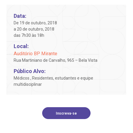
Endereço:
obre a BP
nternação/Cirurgia
Data:
R. Martiniano de Carvalho, 965
De 19 de outubro, 2018
CEP: 01323-001 | Bela Vista
a 20 de outubro, 2018
rabalhe Conosco
stacionamento
São Paulo - SP
das 7h30 às 18h
Local:
isitas de Benchmarking
úvidas frequentes
Clínica Medicina da Mulher
Auditório BP Mirante
Rua Martiniano de Carvalho, 965 – Bela Vista
oluntariado
ospedagem
Público Alvo:
Médicos , Residentes, estudantes e equipe
omitê de Bioética
limentação
multidisciplinar
anco de Sangue
Saiba mais
Inscreva-se
emodiálise
Endereço:
R. Colômbia, 332