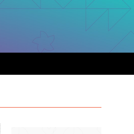
particular
Saiba mais
Solicitação de veracidade de
Endereço:
atestado
rvalho,
R. Colômbia, 332
CEP: 01438-000 | Jardim
a Vista
Paulista, São Paulo - SP