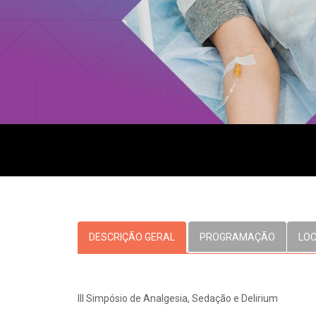
OUVIDORI
E
ouvi
R
C
V
Fale
S
DESCRIÇÃO GERAL
PROGRAMAÇÃO
LO
III Simpósio de Analgesia, Sedação e Delirium