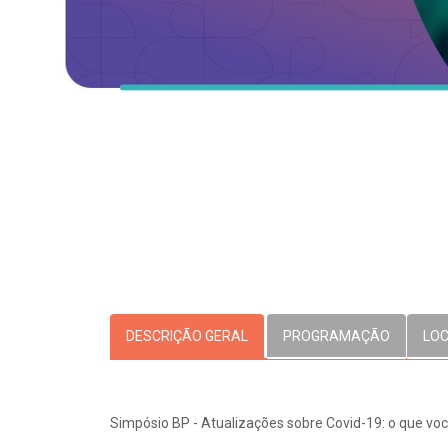
OUVIDORI
E
ouvi
R
C
V
Fale
S
DESCRIÇÃO GERAL
PROGRAMAÇÃO
LO
Simpósio BP - Atualizações sobre Covid-19: o que voc