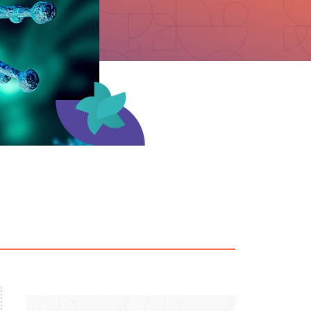
particular
Saiba mais
Solicitação de veracidade de
Endereço:
atestado
rvalho,
R. Colômbia, 332
CEP: 01438-000 | Jardim
a Vista
Paulista, São Paulo - SP