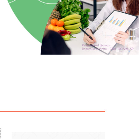
particular
Saiba mais
Solicitação de veracidade de
Endereço:
atestado
rvalho,
R. Colômbia, 332
CEP: 01438-000 | Jardim
a Vista
Paulista, São Paulo - SP