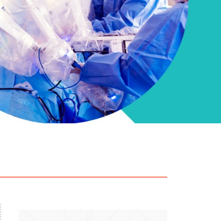
particular
Saiba mais
Solicitação de veracidade de
Endereço:
atestado
rvalho,
R. Colômbia, 332
CEP: 01438-000 | Jardim
a Vista
Paulista, São Paulo - SP