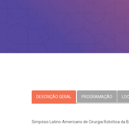
OUVIDORI
E
ouvi
R
C
V
Fale
S
DESCRIÇÃO GERAL
PROGRAMAÇÃO
LO
Simpósio Latino-Americano de Cirurgia Robótica da 