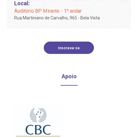
R. Colômbia, 332
Local:
oação de órgãos
CEP: 01438-000 | Jardim Paulista
Auditório BP Mirante - 1º andar
São Paulo - SP
Rua Martiniano de Carvalho, 965 - Bela Vista
inhas de cuidado
chados e perdidos
Inscreva-se
Apoio