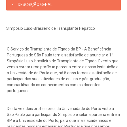
Horário de atendimento: 2ª a 6ª feira das 7h às 18h
eurocirurgia
DESCRIÇÃO GERAL
eleconsulta
emonstrações Financeiras
rotocolo de Infarto SUS
AC:
Saiba mais
ediatria
reparo de Exames
oação
orários de Visita
Simpósio Luso-Brasileiro de Transplante Hepático
(11)
3505-1000
Endereço:
entro de Excelência em Ortopedia
Rua Maestro Cardim, 769
statuto social da BP
ronto-socorro
UVIDORIA:
CEP: 01323-001 | Bela Vista
O Serviço de Transplante de Fígado da BP - A Beneficência
Telemedicina BP
utras especialidades
São Paulo - SP
Portuguesa de São Paulo tem a satisfação de anunciar o 1º
ouvidoria@bp.org.br
Simpósio Luso-brasileiro de Transplante de Fígado, Evento que
overnança corporativa
olicitação de cópia de prontuário médico
vem a coroar uma profícua parceria entre a nossa Instituição e
a Universidade do Porto que, há 5 anos temos a satisfação de
BP Mirante
Teleinterconsulta
Fale Conosco
mpacto social
olicitação de orçamento particular
participar das suas atividades de ensino e pós-graduação,
compartilhando os conhecimentos com os docentes
portugueses.
mprensa
olicitação de veracidade de atestado
Centro de Doenças Autoimunes
Desta vez dois professores da Universidade do Porto virão a
otícias
ronto atendimento
São Paulo para participar do Simpósio e selar a parceria entre a
BP e a Universidade do Porto, para que mais acadêmicos e
Saiba mais
residentes possam estagiar em Portugal e que possamos