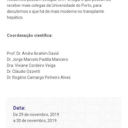
ustentabilidade
onveniências
receber mais colegas da Universidade do Porto, para
discutirmos o que há de mais moderno no transplante
Endereço:
obre a BP
nternação/Cirurgia
hepático.
R. Martiniano de Carvalho, 965
CEP: 01323-001 | Bela Vista
rabalhe Conosco
stacionamento
São Paulo - SP
Coordenação científica:
isitas de Benchmarking
úvidas frequentes
Prof. Dr. Andre Ibrahim David
Clínica Medicina da Mulher
Dr. Jorge Marcelo Padilla Mancero
Dra. Viviane Cordeiro Veiga
oluntariado
ospedagem
Dr. Cláudio Ozzetti
Dr. Rogério Camargo Pinheiro Alves
omitê de Bioética
limentação
anco de Sangue
Saiba mais
Data:
De 29 de novembro, 2019
emodiálise
a 30 de novembro, 2019
Endereço: