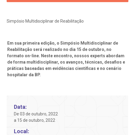
ediatria
reparo de Exames
oação
orários de Visita
(11)
3505-1000
Endereço:
entro de Excelência em Ortopedia
Simpósio Multidisciplinar de Reabilitação
Rua Maestro Cardim, 769
statuto social da BP
ronto-socorro
UVIDORIA:
CEP: 01323-001 | Bela Vista
Telemedicina BP
utras especialidades
São Paulo - SP
ouvidoria@bp.org.br
Em sua primeira edição, o Simpósio Multidisciplinar de
overnança corporativa
olicitação de cópia de prontuário médico
Reabilitação será realizado no dia 15 de outubro, no
formato on-line. Neste encontro, nossos experts abordam
BP Mirante
Teleinterconsulta
Fale Conosco
de forma multidisciplinar, os avanços, técnicas, desafios e
mpacto social
olicitação de orçamento particular
práticas baseadas em evidências científicas e no cenário
hospitalar da BP.
mprensa
olicitação de veracidade de atestado
Centro de Doenças Autoimunes
otícias
ronto atendimento
Data:
Saiba mais
De 03 de outubro, 2022
ustentabilidade
onveniências
a 15 de outubro, 2022
Endereço:
Local:
obre a BP
nternação/Cirurgia