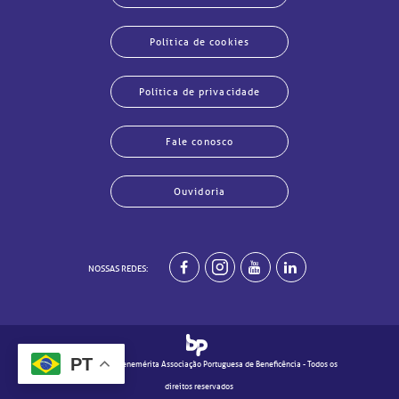
Política de cookies
Política de privacidade
Fale conosco
Ouvidoria
NOSSAS REDES:
echar
echar
echar
echar
echar
echar
echar
echar
PT
© 2020 - Real e Benemérita Associação Portuguesa de Beneficência - Todos os
direitos reservados