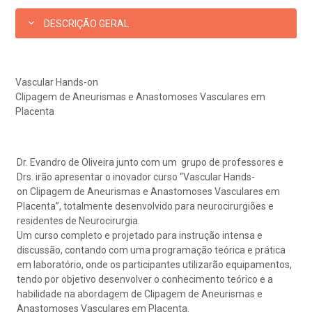
esultados de exames
ódigo de conduta
uvidoria
entro de Excelência em Neurologia e
relacionados ao nosso atendimento e aos nossos serviços.
Horário de atendimento: 2ª a 6ª feira das 7h às 18h
eurocirurgia
DESCRIÇÃO GERAL
eleconsulta
emonstrações Financeiras
rotocolo de Infarto SUS
AC:
Saiba mais
ediatria
reparo de Exames
oação
orários de Visita
Vascular Hands-on
(11)
3505-1000
Endereço:
Clipagem de Aneurismas e Anastomoses Vasculares em
entro de Excelência em Ortopedia
Rua Maestro Cardim, 769
Placenta
statuto social da BP
ronto-socorro
UVIDORIA:
CEP: 01323-001 | Bela Vista
Telemedicina BP
utras especialidades
São Paulo - SP
ouvidoria@bp.org.br
Dr. Evandro de Oliveira junto com um grupo de professores e
overnança corporativa
olicitação de cópia de prontuário médico
Drs. irão apresentar o inovador curso “Vascular Hands-
on
Clipagem de Aneurismas e Anastomoses Vasculares em
BP Mirante
Teleinterconsulta
Fale Conosco
mpacto social
olicitação de orçamento particular
Placenta”, totalmente desenvolvido para neurocirurgiões e
residentes de Neurocirurgia.
Um curso completo e projetado para instrução intensa e
mprensa
olicitação de veracidade de atestado
discussão, contando com
uma programação teórica e prática
Centro de Doenças Autoimunes
em laboratório, onde os participantes utilizarão equipamentos,
tendo por objetivo desenvolver o conhecimento teórico e a
otícias
ronto atendimento
habilidade na abordagem de Clipagem de Aneurismas e
Anastomoses Vasculares em Placenta.