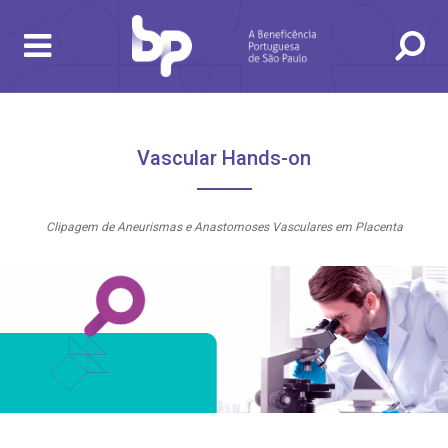
BUSCA
CONSULTAS E EXAMES
ATENDIMENTO 24H
CONHEÇA AS UNIDADES
INSTITUCIONAL
NOSSOS SERVIÇOS
INFORMAÇÕES ÚTEIS
ESPECIALIDADES
Vascular Hands-on
Clipagem de Aneurismas e Anastomoses Vasculares em Placenta
gendamento de consultas e exames
UVIDORIA/SAC
ducação e Pesquisa
emodinâmica
entro de Oncologia e Hematologia
Hospital BP
heck-in antecipado
rea do médico
orários de atendimento
ardiologia
A BP conta com você para melhorar sempre a qualidade do
atendimento e dos serviços prestados.
A Ouvidoria e SAC são canais para você, cliente da BP, tirar
suas dúvidas, registrar suas reclamações ou fazer elogios