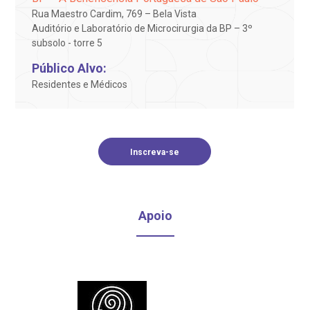
Rua Maestro Cardim, 769 – Bela Vista
R. Colômbia, 332
oação de órgãos
Auditório e Laboratório de Microcirurgia da BP – 3º
CEP: 01438-000 | Jardim Paulista
subsolo - torre 5
São Paulo - SP
inhas de cuidado
Público Alvo:
Residentes e Médicos
chados e perdidos
Inscreva-se
Apoio