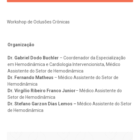
eleconsulta
emonstrações Financeiras
rotocolo de Infarto SUS
AC:
Saiba mais
ediatria
reparo de Exames
oação
orários de Visita
(11)
3505-1000
Workshop de Oclusões Crônicas
Endereço:
entro de Excelência em Ortopedia
Rua Maestro Cardim, 769
statuto social da BP
ronto-socorro
UVIDORIA:
CEP: 01323-001 | Bela Vista
Telemedicina BP
utras especialidades
Organização
São Paulo - SP
ouvidoria@bp.org.br
overnança corporativa
olicitação de cópia de prontuário médico
Dr. Gabriel Dodo Buchler
– Coordenador da Especialização
em Hemodinâmica e Cardiologia Intervencionista, Médico
BP Mirante
Teleinterconsulta
Fale Conosco
Assistente do Setor de Hemodinâmica
mpacto social
olicitação de orçamento particular
Dr. Fernando Matheus
– Médico Assistente do Setor de
Hemodinâmica
mprensa
olicitação de veracidade de atestado
Dr. Virgílio Ribeiro Franco Junior
– Médico Assistente do
Centro de Doenças Autoimunes
Setor de Hemodinâmica
Dr. Stefano Garzon Dias Lemos –
Médico Assistente do Setor
otícias
ronto atendimento
de Hemodinâmica
Saiba mais
ustentabilidade
onveniências