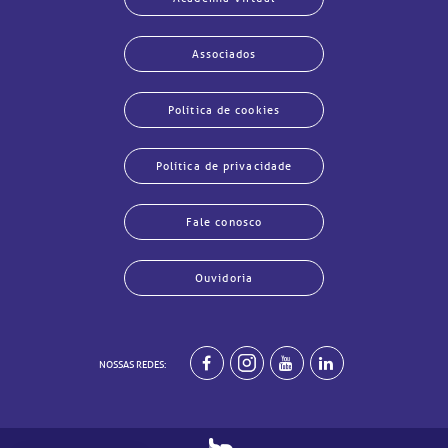
Associados
Política de cookies
Política de privacidade
Fale conosco
Ouvidoria
NOSSAS REDES:
echar
echar
echar
echar
echar
echar
echar
echar