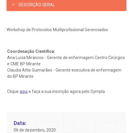
AC:
Saiba mais
ediatria
DESCRIÇÃO GERAL
reparo de Exames
oação
orários de Visita
(11)
3505-1000
Endereço:
entro de Excelência em Ortopedia
Rua Maestro Cardim, 769
statuto social da BP
ronto-socorro
Workshop de Protocolos Multiprofissional Gerenciados
UVIDORIA:
CEP: 01323-001 | Bela Vista
Telemedicina BP
utras especialidades
São Paulo - SP
ouvidoria@bp.org.br
overnança corporativa
olicitação de cópia de prontuário médico
Coordenação Científica:
Ana Lucia Mirancos - Gerente de enfermagem Centro Cirúrgico
BP Mirante
Teleinterconsulta
Fale Conosco
mpacto social
olicitação de orçamento particular
e CME BP Mirante
Claudia Attis Guimarães - Gerente executiva de enfermagem
do BP Mirante
mprensa
olicitação de veracidade de atestado
Centro de Doenças Autoimunes
Clique
aqui
e faça a sua inscrição agora pelo Sympla
otícias
ronto atendimento
Saiba mais
ustentabilidade
onveniências
Data:
Endereço:
06 de dezembro, 2020