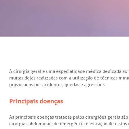
OUVIDOR
En
ouv
Ru
CE
Fal
Sã
A cirurgia geral é uma especialidade médica dedicada ao
muitas delas realizadas com a utilização de técnicas mi
provocados por acidentes, quedas e agressões.
Principais doenças
As principais doenças tratadas pelos cirurgiões gerais são
cirurgias abdominais de emergência e extração de cistos