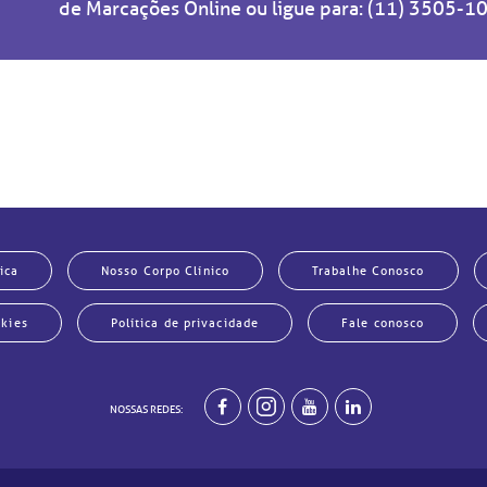
de Marcações Online
ou ligue para:
(11) 3505-1
ica
Nosso Corpo Clínico
Trabalhe Conosco
okies
Política de privacidade
Fale conosco
NOSSAS REDES: