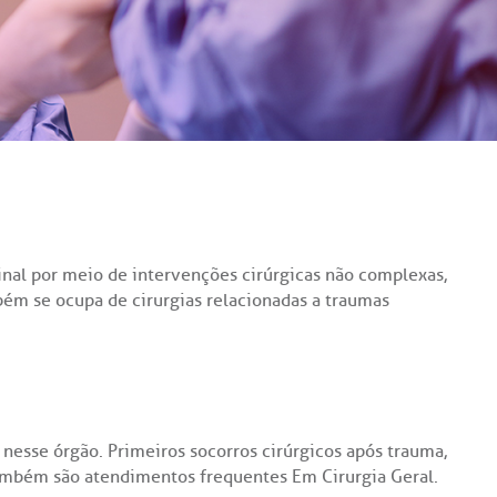
particular
Saiba mais
s
Solicitação de veracidade de
Endereço:
atestado
alho,
R. Colômbia, 332
CEP: 01438-000 | Jardim
 Vista
Paulista, São Paulo - SP
nal por meio de intervenções cirúrgicas não complexas,
bém se ocupa de cirurgias relacionadas a traumas
s nesse órgão. Primeiros socorros cirúrgicos após trauma,
também são atendimentos frequentes Em Cirurgia Geral.