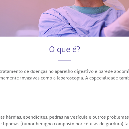
Saiba mais
Saiba mais
Centro de Doenças Autoimune
IA:
dereço:
Endereço:
idoria@bp.org.br
a Maestro Cardim, 769
R. Martiniano de Carv
965
P: 01323-001 | Bela Vista
CEP: 01323-001 | Bela
e Conosco
o Paulo - SP
São Paulo - SP
O que é?
 tratamento de doenças no aparelho digestivo e parede abdomi
nimamente invasivas como a laparoscopia. A especialidade tam
 as hérnias, apendicites, pedras na vesícula e outros problema
 e lipomas (tumor benigno composto por células de gordura) 