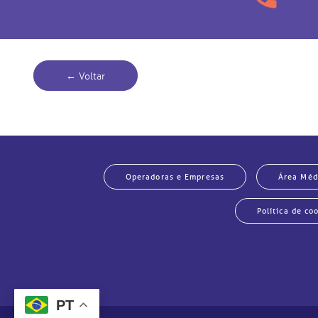
← Voltar
Operadoras e Empresas
Área Méd
Política de co
PT