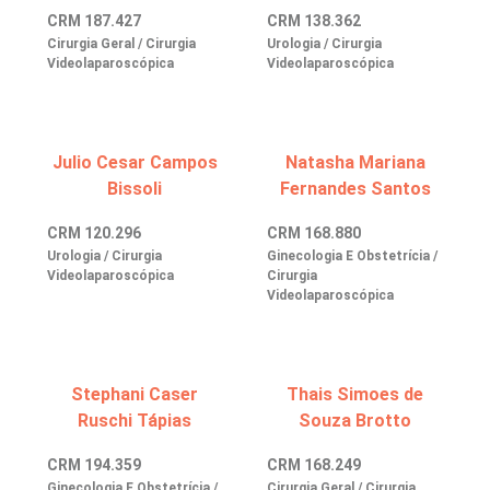
CRM
187.427
CRM
138.362
Centro de Doenças Autoimunes
rensa
icitação de veracidade de atestado
Cirurgia Geral / Cirurgia
Urologia / Cirurgia
Videolaparoscópica
Videolaparoscópica
ícias
nto atendimento
Julio Cesar Campos
Natasha Mariana
Saiba mais
tentabilidade
veniências
Bissoli
Fernandes Santos
Endereço:
re a BP
ernação/Cirurgia
CRM
120.296
CRM
168.880
R. Martiniano de Carvalho, 965
Urologia / Cirurgia
Ginecologia E Obstetrícia /
Videolaparoscópica
Cirurgia
CEP: 01323-001 | Bela Vista
balhe Conosco
acionamento
Videolaparoscópica
São Paulo - SP
itas de Benchmarking
idas frequentes
Clínica Medicina da Mulher
Stephani Caser
Thais Simoes de
Ruschi Tápias
Souza Brotto
untariado
spedagem
CRM
194.359
CRM
168.249
itê de Bioética
mentação
Ginecologia E Obstetrícia /
Cirurgia Geral / Cirurgia