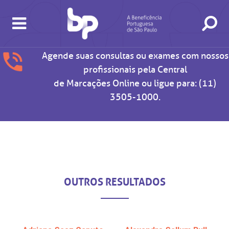
Cirurgia Videolaparoscópica
Agende suas consultas ou exames com nossos
profissionais pela
Central
de Marcações Online
ou ligue para:
(11)
3505-1000
.
BUSCA
CONSULTAS E EXAMES
ATENDIMENTO 24H
CONHEÇA AS UNIDADES
INSTITUCIONAL
NOSSOS SERVIÇOS
INFORMAÇÕES ÚTEIS
ESPECIALIDADES
OUTROS RESULTADOS