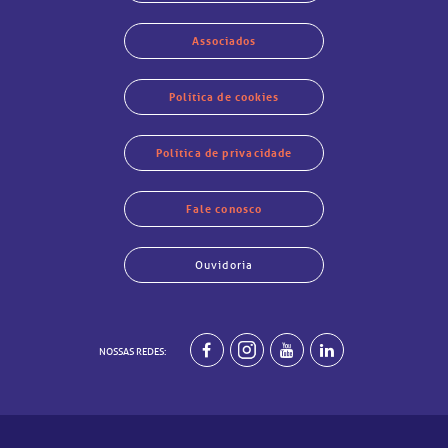
Associados
Política de cookies
Política de privacidade
Fale conosco
har
har
har
har
har
har
har
har
Ouvidoria
NOSSAS REDES: