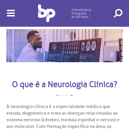
Neurologia Clínica
O que é a Neurologia Clínica?
BUSCA
CONSULTAS E EXAMES
ATENDIMENTO 24H
CONHEÇA AS UNIDADES
INSTITUCIONAL
NOSSOS SERVIÇOS
INFORMAÇÕES ÚTEIS
ESPECIALIDADES
A neurologia clínica é a
especialidade médica que
estuda, diagnostica e trata as doenças relacionadas ao
sistema nervoso
(cérebro, medula espinhal e nervos) e
aos músculos. Com formação específica na área, os