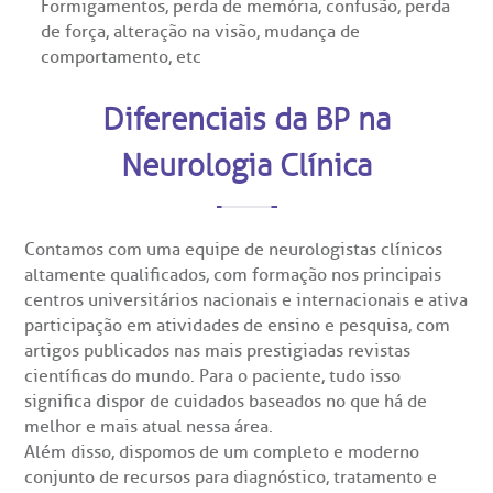
Formigamentos, perda de memória, confusão, perda
de força, alteração na visão, mudança de
itas de Benchmarking
idas frequentes
comportamento, etc
Clínica Medicina da Mulher
untariado
spedagem
Diferenciais da BP na
Neurologia Clínica
itê de Bioética
mentação
co de Sangue
Contamos com uma
equipe de neurologistas clínicos
Saiba mais
altamente qualificados
, com formação nos principais
odiálise
centros universitários nacionais e internacionais e ativa
participação em atividades de ensino e pesquisa, com
Endereço:
artigos publicados nas mais prestigiadas revistas
ção de órgãos
R. Colômbia, 332
científicas do mundo. Para o paciente, tudo isso
CEP: 01438-000 | Jardim Paulista
significa dispor de cuidados baseados no que há de
São Paulo - SP
has de cuidado
melhor e mais atual nessa área.
Além disso, dispomos de um completo e
moderno
conjunto de recursos para diagnóstico, tratamento e
ados e perdidos