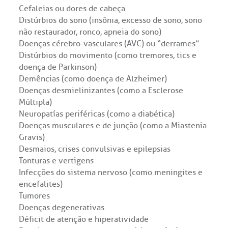
atuto social da BP
nto-socorro
IDORIA:
Cefaleias ou dores de cabeça
CEP: 01323-001 | Bela Vista
Telemedicina BP
Distúrbios do sono (insônia, excesso de sono, sono
ras especialidades
São Paulo - SP
ouvidoria@bp.org.br
não restaurador, ronco, apneia do sono)
ernança corporativa
icitação de cópia de prontuário médico
Doenças cérebro-vasculares (AVC) ou “derrames”
Teleinterconsulta
Distúrbios do movimento (como tremores, tics e
BP Mirante
Fale Conosco
acto social
icitação de orçamento particular
doença de Parkinson)
Demências (como doença de Alzheimer)
Doenças desmielinizantes (como a Esclerose
Centro de Doenças Autoimunes
rensa
icitação de veracidade de atestado
Múltipla)
Neuropatías periféricas (como a diabética)
ícias
nto atendimento
Doenças musculares e de junção (como a Miastenia
Gravis)
Desmaios, crises convulsivas e epilepsias
Saiba mais
tentabilidade
veniências
Tonturas e vertigens
Infecções do sistema nervoso (como meningites e
Endereço:
re a BP
ernação/Cirurgia
encefalites)
Tumores
R. Martiniano de Carvalho, 965
Doenças degenerativas
CEP: 01323-001 | Bela Vista
balhe Conosco
acionamento
Déficit de atenção e hiperatividade
São Paulo - SP