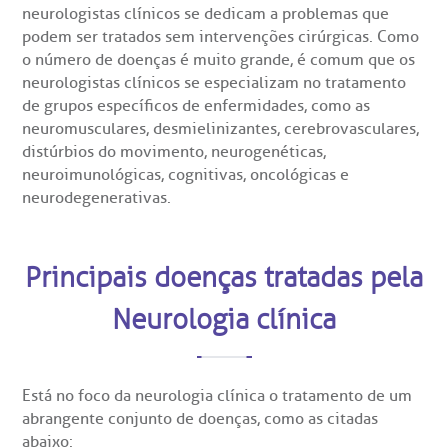
neurologistas clínicos se dedicam a
problemas que
podem ser tratados sem intervenções cirúrgicas
. Como
o número de doenças é muito grande, é comum que os
neurologistas clínicos se especializam no tratamento
de grupos específicos de enfermidades, como as
neuromusculares, desmielinizantes, cerebrovasculares,
distúrbios do movimento, neurogenéticas,
ndamento de consultas e exames
VIDORIA/SAC
cação e Pesquisa
modinâmica
tro de Oncologia e Hematologia
neuroimunológicas, cognitivas, oncológicas e
Hospital BP
neurodegenerativas.
ck-in antecipado
a do médico
ários de atendimento
diologia
A BP conta com você para melhorar sempre a qualidade do
atendimento e dos serviços prestados.
A Ouvidoria e SAC são canais para você, cliente da BP, tirar suas
Principais doenças tratadas pela
dúvidas, registrar suas reclamações ou fazer elogios relacionados
ultados de exames
igo de conduta
idoria
tro de Excelência em Neurologia e
ao nosso atendimento e aos nossos serviços.
Neurologia clínica
Horário de atendimento: 2ª a 6ª feira das 7h às 18h
rocirurgia
econsulta
onstrações Financeiras
tocolo de Infarto SUS
:
Saiba mais
iatria
Está no foco da neurologia clínica o tratamento de um
paro de Exames
ação
ários de Visita
(11)
3505-1000
abrangente conjunto de doenças, como as citadas
Endereço:
tro de Excelência em Ortopedia
abaixo:
Rua Maestro Cardim, 769