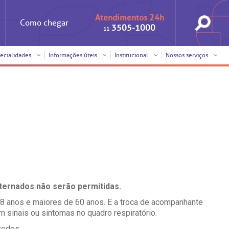
Atendimentos 24h
Como
chegar
3505-1000
11
ecialidades
Informações úteis
Institucional
Nossos serviços
Iniciativas
Clínica Medicina da Mulher
Responsabilidade social
Horários de visita
Sobre a BP
Internação/Cirurgia
Trabalhe conosco
Pronto atendimento
nto
Visitas de
Pronto-socorro
benchmarking
Voluntariado
Solicitação de cópia de
nternados não serão permitidas.
prontuário médico
8 anos e maiores de 60 anos. E a troca de acompanhante
SUS
Comitê de Bioética
 sinais ou sintomas no quadro respiratório.
Solicitação de orçamento
todos.