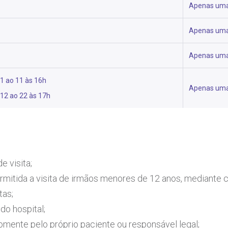
Apenas uma
Apenas uma
Apenas uma
 1 ao 11 às 16h
Apenas uma
 12 ao 22 às 17h
e visita;
é permitida a visita de irmãos menores de 12 anos, mediant
tas;
do hospital;
 somente pelo próprio paciente ou responsável legal;