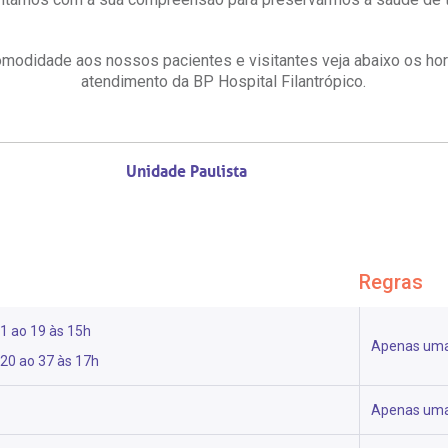
Saiba mais
Saiba mais
Centro de Doenças Autoimunes
A:
omodidade aos nossos pacientes e visitantes veja abaixo os ho
ndereço:
Endereço:
doria@bp.org.br
atendimento da BP Hospital Filantrópico.
ua Maestro Cardim, 769
R. Martiniano de Ca
EP: 01323-001 | Bela
965
ista
CEP: 01323-001 | Bel
 Conosco
ão Paulo - SP
São Paulo - SP
Unidade Paulista
Regras
 1 ao 19 às 15h
Apenas uma
 20 ao 37 às 17h
Apenas uma