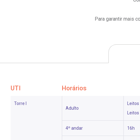
OUVIDORI
Para garantir mais c
E
ouvi
R
C
V
Fale
S
UTI
Horários
Torre I
Leitos
Adulto
Leitos
4º andar
16h