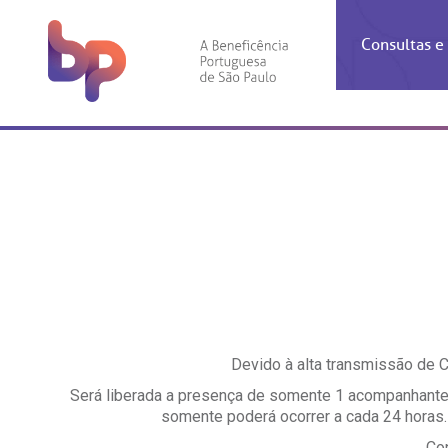
Consultas 
Inf
Con
Espec
Inst
Co
Hospit
Ho
Agendam
Área do
Achados
Centro 
OUVID
Check-i
Certific
Aliment
Cardiol
A BP c
Resulta
Demons
Banco 
Centro 
do ate
A Ouvid
Finance
Neuroci
suas dú
Telecon
Conven
relaci
Horário
Doação
Pediatri
Preparo
Coronav
Devido à alta transmissão de 
Ética e
Centro 
SAC:
Será liberada a presença de somente 1 acompanhante
Doação 
somente poderá ocorrer a cada 24 horas.
(11
Outras 
Linhas 
Co