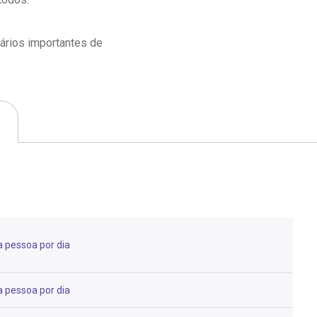
particular
Saiba mais
Solicitação de veracidade de
rários importantes de
Endereço:
atestado
rvalho,
R. Colômbia, 332
CEP: 01438-000 | Jardim
a Vista
Paulista, São Paulo - SP
 pessoa por dia
 pessoa por dia