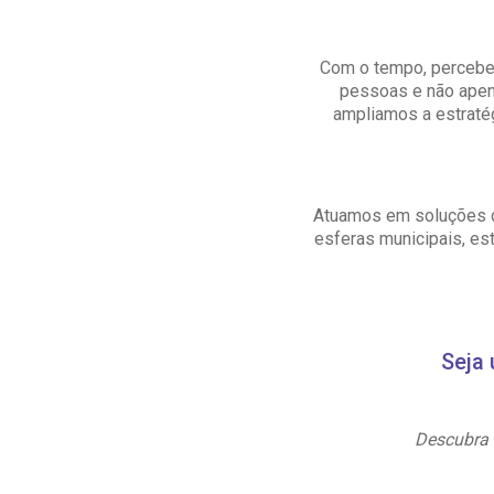
OUVIDORI
Com o tempo, percebem
E
ouvi
pessoas e não apena
R
C
ampliamos a estratég
V
Fale
S
Atuamos em soluções qu
esferas municipais, est
Seja 
Descubra 