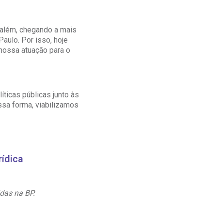
particular
Saiba mais
Solicitação de veracidade de
 além, chegando a mais
Endereço:
atestado
aulo. Por isso, hoje
rvalho,
R. Colômbia, 332
CEP: 01438-000 | Jardim
 nossa atuação para o
a Vista
Paulista, São Paulo - SP
ticas públicas junto às
essa forma, viabilizamos
rídica
das na BP.