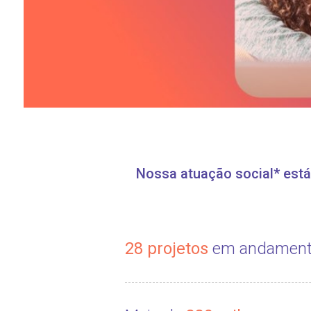
Nossa atuação social* est
28 projetos
em andamen