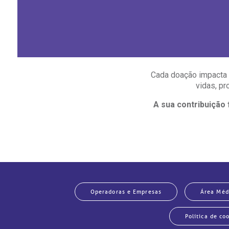
Cada doação impacta d
vidas, p
A sua contribuição
Operadoras e Empresas
Área Méd
Política de co