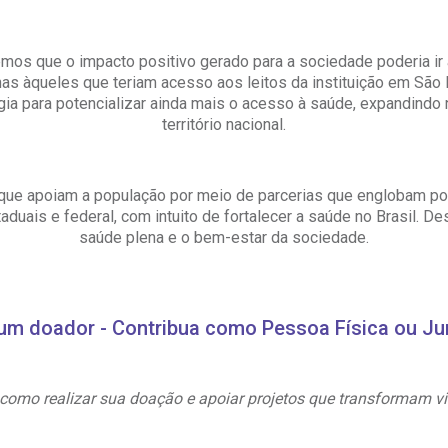
Saiba mais
Saiba mais
Centro de Doenças Autoimunes
A:
os que o impacto positivo gerado para a sociedade poderia ir
ndereço:
Endereço:
doria@bp.org.br
s àqueles que teriam acesso aos leitos da instituição em São P
ua Maestro Cardim, 769
R. Martiniano de Ca
EP: 01323-001 | Bela
965
ia para potencializar ainda mais o acesso à saúde, expandindo
ista
CEP: 01323-001 | Bel
território nacional.
 Conosco
ão Paulo - SP
São Paulo - SP
e apoiam a população por meio de parcerias que englobam polí
aduais e federal, com intuito de fortalecer a saúde no Brasil. D
saúde plena e o bem-estar da sociedade.
um doador - Contribua como Pessoa Física ou Ju
como realizar sua doação e apoiar projetos que transformam vi