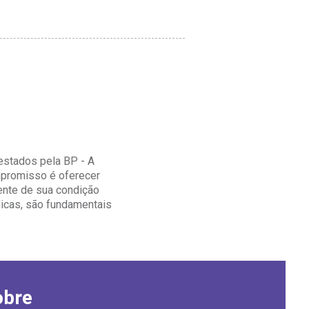
estados pela BP - A
mpromisso é oferecer
nte de sua condição
ídicas, são fundamentais
obre