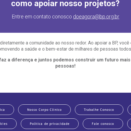
como apoiar nosso projetos?
Entre em contato conosco
doeagora@bp.org.br
iretamente a comunidade ao nosso redor. Ao apoiar a BP, você 
romovendo a saúde e o bem-estar de milhares de pessoas todos
 faz a diferença e juntos podemos construir um futuro mais
pessoas!
ica
Nosso Corpo Clínico
Trabalhe Conosco
okies
Política de privacidade
Fale conosco