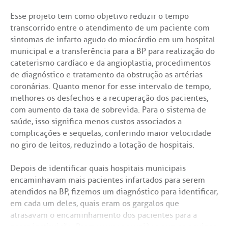
Como poderíamos contribuir com a comunidade no
enfretamento do novo coronavírus?
Esse projeto tem como objetivo reduzir o tempo
transcorrido entre o atendimento de um paciente com
Assim nasceu o projeto Xô, Corona! – Ceasa, um
sintomas de infarto agudo do miocárdio em um hospital
ambulatório médico que instalamos na sede da
municipal e a transferência para a BP para realização do
associação de moradores. Lá, passamos a fazer a triagem
cateterismo cardíaco e da angioplastia, procedimentos
rápida de casos sintomáticos de Covid-19, colaborando
de diagnóstico e tratamento da obstrução as artérias
com a UBS Parque da Lapa, que estava sobrecarregada e
coronárias. Quanto menor for esse intervalo de tempo,
com dificuldades de atendimento. Nessa iniciativa,
melhores os desfechos e a recuperação dos pacientes,
ganhamos o apoio do Instituto Votorantim, que
com aumento da taxa de sobrevida. Para o sistema de
desenvolve ações de empreendedorismo para os
saúde, isso significa menos custos associados a
moradores.
complicações e sequelas, conferindo maior velocidade
no giro de leitos, reduzindo a lotação de hospitais.
O Xô, Corona! – Ceasa produziu cartazes, folhetos e
banners alertando sobre a doença, riscos e formas de
Depois de identificar quais hospitais municipais
prevenção, além de divulgar a existência do novo
encaminhavam mais pacientes infartados para serem
ambulatório. Ficou famosa a Rádio Corneta, uma perua
atendidos na BP, fizemos um diagnóstico para identificar,
Kombi que veiculava informações da campanha e de
em cada um deles, quais eram os gargalos que
prevenção. Paralelamente, o Observatório Leopoldina,
atrasavam o encaminhamento dos pacientes para a
coletivo que atua na região, produziu podcasts com
nossa instituição. Promovemos reuniões com as equipes