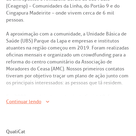
Saiba mais
(Ceagesp) – Comunidades da Linha, do Portão 9 e do
odiálise
Cingapura Madeirite – onde vivem cerca de 6 mil
pessoas.
Endereço:
ção de órgãos
R. Colômbia, 332
A aproximação com a comunidade, a Unidade Básica de
CEP: 01438-000 | Jardim Paulista
Saúde (UBS) Parque da Lapa e empresas e institutos
São Paulo - SP
atuantes na região começou em 2019. Foram realizadas
has de cuidado
oficinas mensais e organizado um crowdfunding para a
reforma do centro comunitário da Associação de
ados e perdidos
Moradores do Ceasa (AMC). Nossos primeiros contatos
tiveram por objetivo traçar um plano de ação junto com
os principais interessados: as pessoas que lá residem.
Em 2020, no início da pandemia de Covid-19, fomos
Continuar lendo
contatados pelo Instituto Acaia, uma instituição sem fins
lucrativos que atua no local há cerca de 20 anos
oferecendo programas de reforço escolar, além de
manter uma escola gratuita (ateliescola acaia) que
funciona em período integral, atendendo 200 crianças.
QualiCat