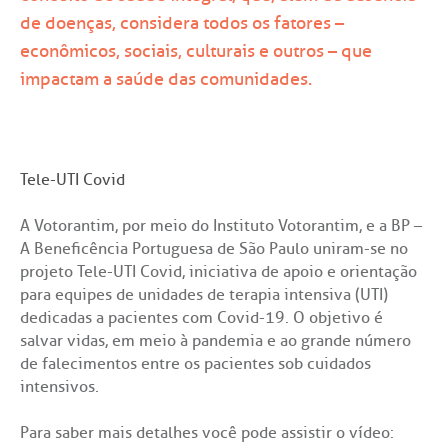
ck-in antecipado
a do médico
ários de atendimento
diologia
A BP conta com você para melhorar sempre a qualidade do
de doenças, considera todos os fatores –
atendimento e dos serviços prestados.
A Ouvidoria e SAC são canais para você, cliente da BP, tirar suas
econômicos, sociais, culturais e outros – que
dúvidas, registrar suas reclamações ou fazer elogios relacionados
ultados de exames
igo de conduta
idoria
tro de Excelência em Neurologia e
ao nosso atendimento e aos nossos serviços.
impactam a saúde das comunidades.
Horário de atendimento: 2ª a 6ª feira das 7h às 18h
rocirurgia
econsulta
onstrações Financeiras
tocolo de Infarto SUS
:
Saiba mais
iatria
Tele-UTI Covid
paro de Exames
ação
ários de Visita
(11)
3505-1000
Endereço:
tro de Excelência em Ortopedia
A Votorantim, por meio do Instituto Votorantim, e a BP –
Rua Maestro Cardim, 769
atuto social da BP
nto-socorro
IDORIA:
A Beneficência Portuguesa de São Paulo uniram-se no
CEP: 01323-001 | Bela Vista
Telemedicina BP
ras especialidades
projeto Tele-UTI Covid, iniciativa de apoio e orientação
São Paulo - SP
ouvidoria@bp.org.br
para equipes de unidades de terapia intensiva (UTI)
ernança corporativa
icitação de cópia de prontuário médico
dedicadas a pacientes com Covid-19. O objetivo é
Teleinterconsulta
salvar vidas, em meio à pandemia e ao grande número
BP Mirante
Fale Conosco
acto social
icitação de orçamento particular
de falecimentos entre os pacientes sob cuidados
intensivos.
Centro de Doenças Autoimunes
rensa
icitação de veracidade de atestado
Para saber mais detalhes você pode assistir o vídeo: