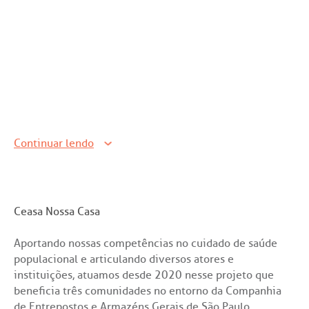
ícias
nto atendimento
Saiba mais
tentabilidade
veniências
Endereço:
re a BP
ernação/Cirurgia
R. Martiniano de Carvalho, 965
CEP: 01323-001 | Bela Vista
balhe Conosco
acionamento
Continuar lendo
São Paulo - SP
itas de Benchmarking
idas frequentes
Clínica Medicina da Mulher
Ceasa Nossa Casa
untariado
spedagem
Aportando nossas competências no cuidado de saúde
itê de Bioética
mentação
populacional e articulando diversos atores e
instituições, atuamos desde 2020 nesse projeto que
beneficia três comunidades no entorno da Companhia
co de Sangue
de Entrepostos e Armazéns Gerais de São Paulo