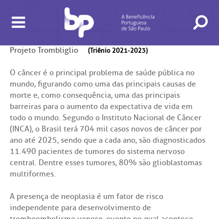
Projeto Trombliglio
(Triênio 2021-2023)
O câncer é o principal problema de saúde pública no
mundo, figurando como uma das principais causas de
BUSCA
CONSULTAS E EXAMES
ATENDIMENTO 24H
CONHEÇA AS UNIDADES
INSTITUCIONAL
NOSSOS SERVIÇOS
INFORMAÇÕES ÚTEIS
ESPECIALIDADES
morte e, como consequência, uma das principais
barreiras para o aumento da expectativa de vida em
todo o mundo. Segundo o Instituto Nacional de Câncer
(INCA), o Brasil terá 704 mil casos novos de câncer por
ano até 2025, sendo que a cada ano, são diagnosticados
11.490 pacientes de tumores do sistema nervoso
central. Dentre esses tumores, 80% são glioblastomas
multiformes.
A presença de neoplasia é um fator de risco
ndamento de consultas e exames
VIDORIA/SAC
cação e Pesquisa
modinâmica
tro de Oncologia e Hematologia
Hospital BP
independente para desenvolvimento de