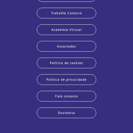
Trabalhe Conosco
Academia Virtual
Associados
Política de cookies
Política de privacidade
Fale conosco
Ouvidoria
har
har
har
har
har
har
har
har