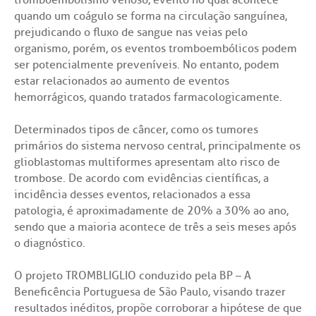
tromboembolismo venoso, evento no qual acontece
ck-in antecipado
a do médico
ários de atendimento
diologia
A BP conta com você para melhorar sempre a qualidade do
quando um coágulo se forma na circulação sanguínea,
atendimento e dos serviços prestados.
prejudicando o fluxo de sangue nas veias pelo
A Ouvidoria e SAC são canais para você, cliente da BP, tirar suas
dúvidas, registrar suas reclamações ou fazer elogios relacionados
organismo, porém, os eventos tromboembólicos podem
ultados de exames
igo de conduta
idoria
tro de Excelência em Neurologia e
ao nosso atendimento e aos nossos serviços.
ser potencialmente preveníveis. No entanto, podem
Horário de atendimento: 2ª a 6ª feira das 7h às 18h
rocirurgia
estar relacionados ao aumento de eventos
econsulta
onstrações Financeiras
tocolo de Infarto SUS
hemorrágicos, quando tratados farmacologicamente.
:
Saiba mais
iatria
Determinados tipos de câncer, como os tumores
paro de Exames
ação
ários de Visita
(11)
3505-1000
Endereço:
primários do sistema nervoso central, principalmente os
tro de Excelência em Ortopedia
glioblastomas multiformes apresentam alto risco de
Rua Maestro Cardim, 769
atuto social da BP
nto-socorro
IDORIA:
trombose. De acordo com evidências científicas, a
CEP: 01323-001 | Bela Vista
Telemedicina BP
ras especialidades
incidência desses eventos, relacionados a essa
São Paulo - SP
ouvidoria@bp.org.br
patologia, é aproximadamente de 20% a 30% ao ano,
ernança corporativa
icitação de cópia de prontuário médico
sendo que a maioria acontece de três a seis meses após
Teleinterconsulta
o diagnóstico.
BP Mirante
Fale Conosco
acto social
icitação de orçamento particular
O projeto TROMBLIGLIO conduzido pela BP – A
Beneficência Portuguesa de São Paulo, visando trazer
Centro de Doenças Autoimunes
rensa
icitação de veracidade de atestado
resultados inéditos, propõe corroborar a hipótese de que