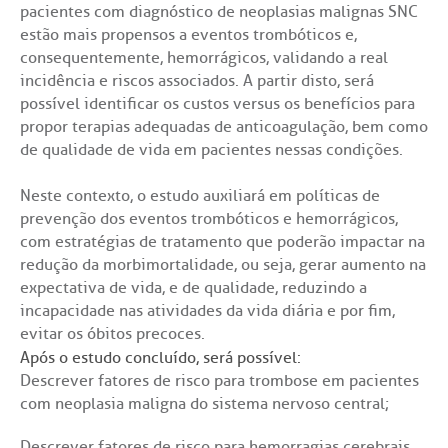
pacientes com diagnóstico de neoplasias malignas SNC
ícias
nto atendimento
estão mais propensos a eventos trombóticos e,
consequentemente, hemorrágicos, validando a real
incidência e riscos associados. A partir disto, será
Saiba mais
tentabilidade
veniências
possível identificar os custos versus os benefícios para
propor terapias adequadas de anticoagulação, bem como
Endereço:
re a BP
ernação/Cirurgia
de qualidade de vida em pacientes nessas condições.
R. Martiniano de Carvalho, 965
CEP: 01323-001 | Bela Vista
Neste contexto, o estudo auxiliará em políticas de
balhe Conosco
acionamento
São Paulo - SP
prevenção dos eventos trombóticos e hemorrágicos,
com estratégias de tratamento que poderão impactar na
itas de Benchmarking
idas frequentes
redução da morbimortalidade, ou seja, gerar aumento na
expectativa de vida, e de qualidade, reduzindo a
Clínica Medicina da Mulher
incapacidade nas atividades da vida diária e por fim,
untariado
spedagem
evitar os óbitos precoces.
Após o estudo concluído, será possível:
itê de Bioética
mentação
Descrever fatores de risco para trombose em pacientes
com neoplasia maligna do sistema nervoso central;
co de Sangue
Descrever fatores de risco para hemorragias cerebrais