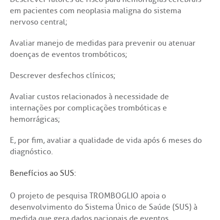
Saiba mais
em pacientes com neoplasia maligna do sistema
odiálise
nervoso central;
Endereço:
Avaliar manejo de medidas para prevenir ou atenuar
ção de órgãos
R. Colômbia, 332
doenças de eventos trombóticos;
CEP: 01438-000 | Jardim Paulista
São Paulo - SP
Descrever desfechos clínicos;
has de cuidado
Avaliar custos relacionados à necessidade de
ados e perdidos
internações por complicações trombóticas e
hemorrágicas;
E, por fim, avaliar a qualidade de vida após 6 meses do
diagnóstico.
Benefícios ao SUS:
O projeto de pesquisa TROMBOGLIO apoia o
desenvolvimento do Sistema Único de Saúde (SUS) à
medida que gera dados nacionais de eventos