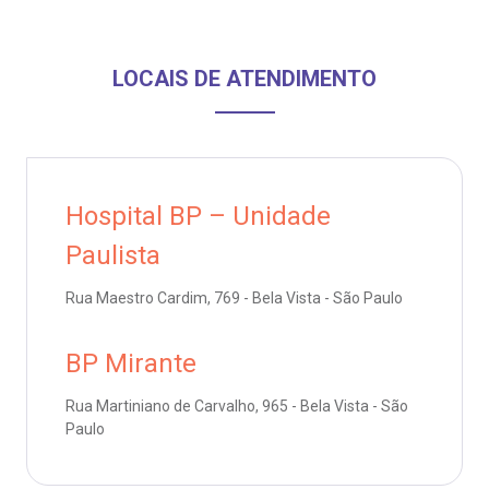
Endereço:
obre a BP
nternação/Cirurgia
R. Martiniano de Carvalho, 965
CEP: 01323-001 | Bela Vista
LOCAIS DE ATENDIMENTO
rabalhe Conosco
stacionamento
São Paulo - SP
isitas de Benchmarking
úvidas frequentes
Clínica Medicina da Mulher
oluntariado
ospedagem
Hospital BP – Unidade
Paulista
omitê de Bioética
limentação
Rua Maestro Cardim, 769 - Bela Vista - São Paulo
anco de Sangue
BP Mirante
Saiba mais
emodiálise
Rua Martiniano de Carvalho, 965 - Bela Vista - São
Endereço:
Paulo
R. Colômbia, 332
oação de órgãos
CEP: 01438-000 | Jardim Paulista