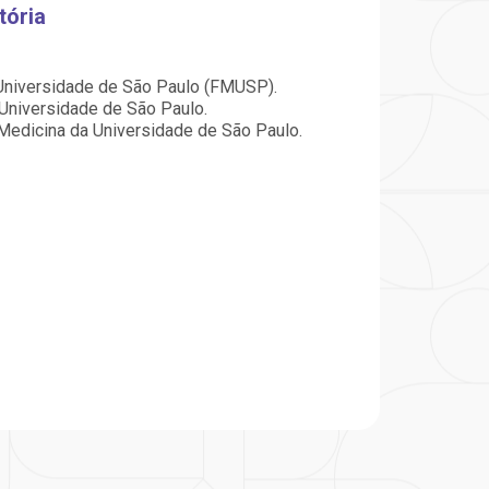
particular
Saiba mais
tória
Solicitação de veracidade de
Endereço:
atestado
Universidade de São Paulo (FMUSP).
rvalho,
R. Colômbia, 332
Universidade de São Paulo.
CEP: 01438-000 | Jardim
Medicina da Universidade de São Paulo.
a Vista
Paulista, São Paulo - SP