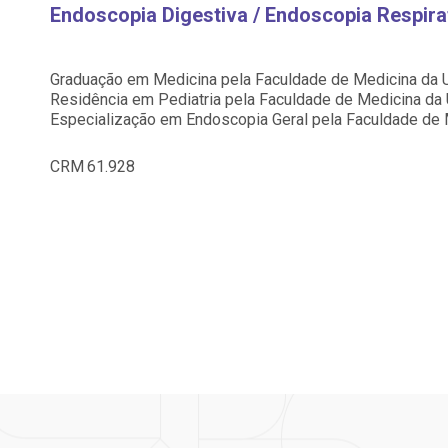
Saiba mais
Saiba mais
Endoscopia Digestiva / Endoscopia Respira
Centro de Doenças Autoimunes
A:
ndereço:
Endereço:
doria@bp.org.br
Graduação em Medicina pela Faculdade de Medicina da 
ua Maestro Cardim, 769
R. Martiniano de Ca
Residência em Pediatria pela Faculdade de Medicina da 
EP: 01323-001 | Bela
965
Especialização em Endoscopia Geral pela Faculdade de 
ista
CEP: 01323-001 | Bel
 Conosco
ão Paulo - SP
São Paulo - SP
CRM
61.928