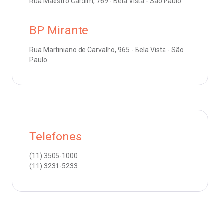
Rua Maestro Cardim, 769 - Bela Vista - São Paulo
emodiálise
Endereço:
BP Mirante
R. Colômbia, 332
oação de órgãos
CEP: 01438-000 | Jardim Paulista
Rua Martiniano de Carvalho, 965 - Bela Vista - São
São Paulo - SP
Paulo
inhas de cuidado
chados e perdidos
Telefones
(11)
3505-1000
(11)
3231-5233