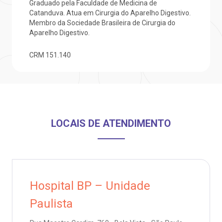
Graduado pela Faculdade de Medicina de
otícias
ronto atendimento
Catanduva. Atua em Cirurgia do Aparelho Digestivo.
Membro da Sociedade Brasileira de Cirurgia do
Saiba mais
Aparelho Digestivo.
ustentabilidade
onveniências
CRM
151.140
Endereço:
obre a BP
nternação/Cirurgia
R. Martiniano de Carvalho, 965
CEP: 01323-001 | Bela Vista
rabalhe Conosco
stacionamento
São Paulo - SP
LOCAIS DE ATENDIMENTO
isitas de Benchmarking
úvidas frequentes
Clínica Medicina da Mulher
oluntariado
ospedagem
omitê de Bioética
limentação
Hospital BP – Unidade
Paulista
anco de Sangue
Saiba mais