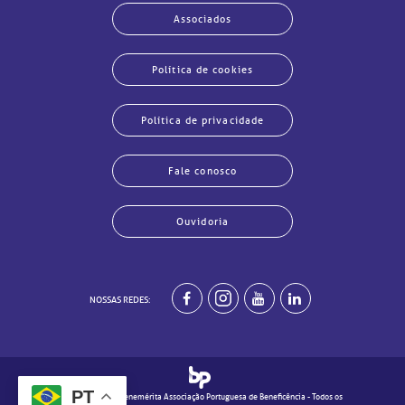
Associados
Política de cookies
Política de privacidade
Fale conosco
Ouvidoria
echar
echar
echar
echar
echar
echar
echar
echar
NOSSAS REDES:
PT
© 2020 - Real e Benemérita Associação Portuguesa de Beneficência - Todos os