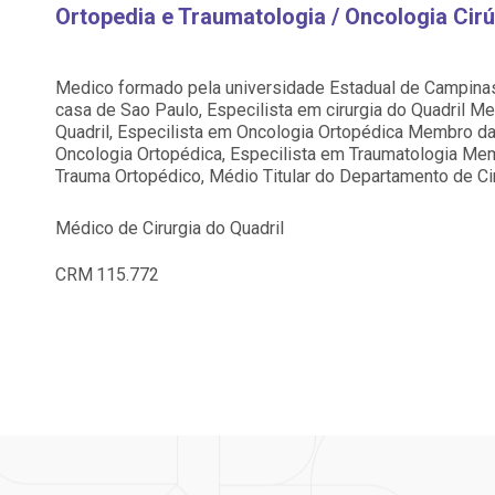
Saiba mais
Saiba mais
Ortopedia e Traumatologia / Oncologia Cirú
Centro de Doenças Autoimunes
A:
ndereço:
Endereço:
doria@bp.org.br
Medico formado pela universidade Estadual de Campina
ua Maestro Cardim, 769
R. Martiniano de Ca
casa de Sao Paulo, Especilista em cirurgia do Quadril M
EP: 01323-001 | Bela
965
Quadril, Especilista em Oncologia Ortopédica Membro d
ista
CEP: 01323-001 | Bel
 Conosco
ão Paulo - SP
São Paulo - SP
Oncologia Ortopédica, Especilista em Traumatologia Me
Trauma Ortopédico, Médio Titular do Departamento de C
Médico de Cirurgia do Quadril
CRM
115.772