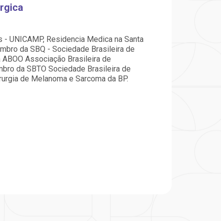
particular
Saiba mais
rgica
Solicitação de veracidade de
Endereço:
atestado
s - UNICAMP, Residencia Medica na Santa
rvalho,
R. Colômbia, 332
embro da SBQ - Sociedade Brasileira de
CEP: 01438-000 | Jardim
a ABOO Associação Brasileira de
a Vista
Paulista, São Paulo - SP
mbro da SBTO Sociedade Brasileira de
irurgia de Melanoma e Sarcoma da BP.