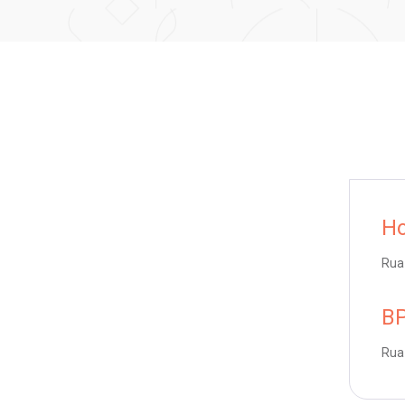
Ho
Rua 
BP
Rua 