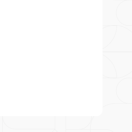
particular
Saiba mais
Solicitação de veracidade de
Endereço:
atestado
rvalho,
R. Colômbia, 332
CEP: 01438-000 | Jardim
a Vista
Paulista, São Paulo - SP