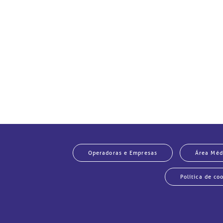
Memo
Operadoras e Empresas
Área Méd
Política de co