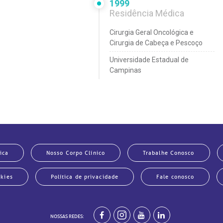
1999
Residência Médica
Cirurgia Geral Oncológica e
Cirurgia de Cabeça e Pescoço
Universidade Estadual de
Campinas
1999
Fellowship
Departamento de Cirurgia da
Cabeça e do Pescoço
rial Sloan-Kettering Cancer
ica
Nosso Corpo Clínico
Trabalhe Conosco
Center, Nova York
1997
okies
Política de privacidade
Fale conosco
Residência Médica
Cirurgia Geral
NOSSAS REDES: