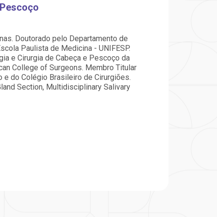
particular
Saiba mais
e Pescoço
Solicitação de veracidade de
Endereço:
atestado
inas. Doutorado pelo Departamento de
rvalho,
R. Colômbia, 332
Escola Paulista de Medicina - UNIFESP.
CEP: 01438-000 | Jardim
ogia e Cirurgia de Cabeça e Pescoço da
a Vista
Paulista, São Paulo - SP
can College of Surgeons. Membro Titular
 e do Colégio Brasileiro de Cirurgiões.
nd Section, Multidisciplinary Salivary