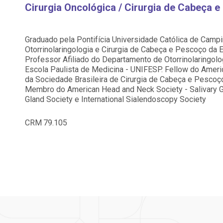
Saiba mais
Saiba mais
Cirurgia Oncológica / Cirurgia de Cabeça 
Centro de Doenças Autoimunes
A:
ndereço:
Endereço:
doria@bp.org.br
Graduado pela Pontifícia Universidade Católica de Camp
ua Maestro Cardim, 769
R. Martiniano de Ca
Otorrinolaringologia e Cirurgia de Cabeça e Pescoço da 
EP: 01323-001 | Bela
965
Professor Afiliado do Departamento de Otorrinolaringol
ista
CEP: 01323-001 | Bel
 Conosco
ão Paulo - SP
São Paulo - SP
Escola Paulista de Medicina - UNIFESP. Fellow do Ameri
da Sociedade Brasileira de Cirurgia de Cabeça e Pescoço
Membro do American Head and Neck Society - Salivary Gla
Gland Society e International Sialendoscopy Society
CRM
79.105