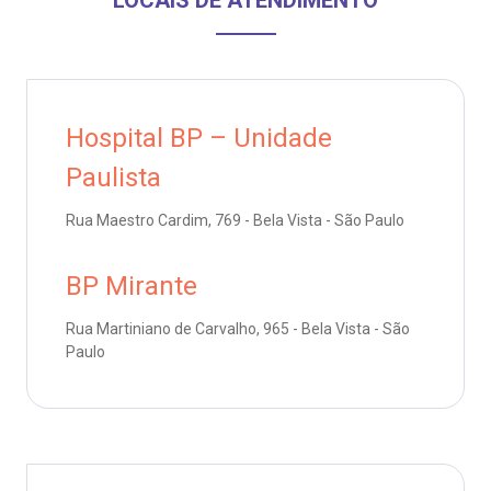
LOCAIS DE ATENDIMENTO
Saiba mais
emodiálise
Endereço:
R. Colômbia, 332
oação de órgãos
CEP: 01438-000 | Jardim Paulista
Hospital BP – Unidade
São Paulo - SP
Paulista
inhas de cuidado
Rua Maestro Cardim, 769 - Bela Vista - São Paulo
chados e perdidos
BP Mirante
Rua Martiniano de Carvalho, 965 - Bela Vista - São
Paulo