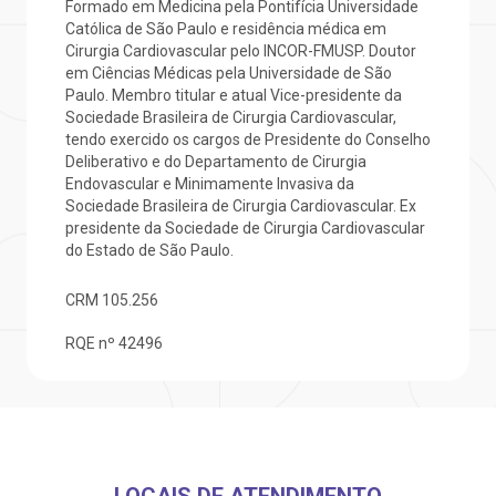
Formado em Medicina pela Pontifícia Universidade
Católica de São Paulo e residência médica em
otícias
ronto atendimento
Cirurgia Cardiovascular pelo INCOR-FMUSP. Doutor
em Ciências Médicas pela Universidade de São
Saiba mais
Paulo. Membro titular e atual Vice-presidente da
ustentabilidade
onveniências
Sociedade Brasileira de Cirurgia Cardiovascular,
tendo exercido os cargos de Presidente do Conselho
Endereço:
obre a BP
nternação/Cirurgia
Deliberativo e do Departamento de Cirurgia
R. Martiniano de Carvalho, 965
Endovascular e Minimamente Invasiva da
CEP: 01323-001 | Bela Vista
Sociedade Brasileira de Cirurgia Cardiovascular. Ex
rabalhe Conosco
stacionamento
São Paulo - SP
presidente da Sociedade de Cirurgia Cardiovascular
do Estado de São Paulo.
isitas de Benchmarking
úvidas frequentes
CRM
105.256
Clínica Medicina da Mulher
RQE nº 42496
oluntariado
ospedagem
omitê de Bioética
limentação
anco de Sangue