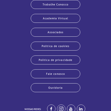
Trabalhe Conosco
Academia Virtual
Associados
Política de cookies
Política de privacidade
Fale conosco
Ouvidoria
echar
echar
echar
echar
echar
echar
echar
echar
NOSSAS REDES: