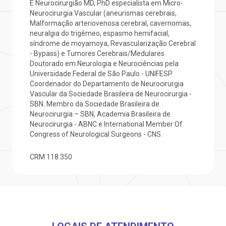
mpacto social
olicitação de orçamento particular
É Neurocirurgião MD, PhD especialista em Micro-
Neurocirurgia Vascular (aneurismas cerebrais,
Malformação arteriovenosa cerebral, cavernomas,
mprensa
olicitação de veracidade de atestado
neuralgia do trigêmeo, espasmo hemifacial,
Centro de Doenças Autoimunes
síndrome de moyamoya, Revascularização Cerebral
- Bypass) e Tumores Cerebrais/Medulares.
otícias
ronto atendimento
Doutorado em Neurologia e Neurociências pela
Universidade Federal de São Paulo - UNIFESP.
Saiba mais
Coordenador do Departamento de Neurocirurgia
ustentabilidade
onveniências
Vascular da Sociedade Brasileira de Neurocirurgia -
SBN. Membro da Sociedade Brasileira de
Endereço:
Neurocirurgia – SBN, Academia Brasileira de
obre a BP
nternação/Cirurgia
R. Martiniano de Carvalho, 965
Neurocirurgia - ABNC e International Member Of
Congress of Neurological Surgeons - CNS.
CEP: 01323-001 | Bela Vista
rabalhe Conosco
stacionamento
São Paulo - SP
CRM
118.350
isitas de Benchmarking
úvidas frequentes
Clínica Medicina da Mulher
oluntariado
ospedagem