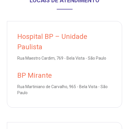
LOCAIS DE ATENDIMENTO
omitê de Bioética
limentação
anco de Sangue
Saiba mais
Hospital BP – Unidade
emodiálise
Endereço:
Paulista
R. Colômbia, 332
oação de órgãos
CEP: 01438-000 | Jardim Paulista
Rua Maestro Cardim, 769 - Bela Vista - São Paulo
São Paulo - SP
inhas de cuidado
BP Mirante
Rua Martiniano de Carvalho, 965 - Bela Vista - São
chados e perdidos
Paulo