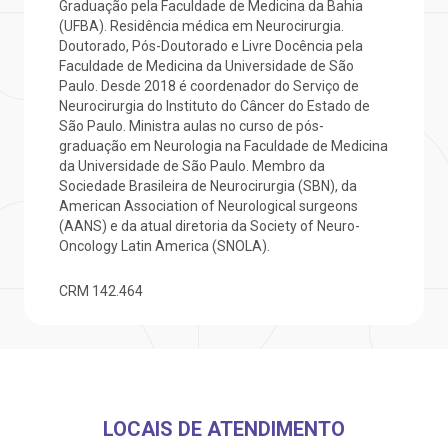
Graduação pela Faculdade de Medicina da Bahia
(UFBA). Residência médica em Neurocirurgia.
otícias
ronto atendimento
Doutorado, Pós-Doutorado e Livre Docência pela
Faculdade de Medicina da Universidade de São
Saiba mais
Paulo. Desde 2018 é coordenador do Serviço de
ustentabilidade
onveniências
Neurocirurgia do Instituto do Câncer do Estado de
São Paulo. Ministra aulas no curso de pós-
Endereço:
graduação em Neurologia na Faculdade de Medicina
obre a BP
nternação/Cirurgia
R. Martiniano de Carvalho, 965
da Universidade de São Paulo. Membro da
Sociedade Brasileira de Neurocirurgia (SBN), da
CEP: 01323-001 | Bela Vista
American Association of Neurological surgeons
rabalhe Conosco
stacionamento
São Paulo - SP
(AANS) e da atual diretoria da Society of Neuro-
Oncology Latin America (SNOLA).
isitas de Benchmarking
úvidas frequentes
Clínica Medicina da Mulher
CRM
142.464
oluntariado
ospedagem
omitê de Bioética
limentação
LOCAIS DE ATENDIMENTO
anco de Sangue