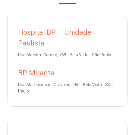
Saiba mais
emodiálise
Endereço:
R. Colômbia, 332
Hospital BP – Unidade
oação de órgãos
CEP: 01438-000 | Jardim Paulista
Paulista
São Paulo - SP
inhas de cuidado
Rua Maestro Cardim, 769 - Bela Vista - São Paulo
chados e perdidos
BP Mirante
Rua Martiniano de Carvalho, 965 - Bela Vista - São
Paulo