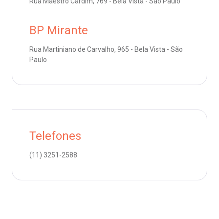
Rua Maestro Cardim, 769 - Bela Vista - São Paulo
emodiálise
Endereço:
R. Colômbia, 332
BP Mirante
oação de órgãos
CEP: 01438-000 | Jardim Paulista
São Paulo - SP
Rua Martiniano de Carvalho, 965 - Bela Vista - São
inhas de cuidado
Paulo
chados e perdidos
Telefones
(11)
3251-2588