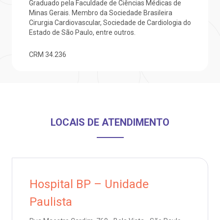
Graduado pela Faculdade de Ciências Médicas de
Minas Gerais. Membro da Sociedade Brasileira
Saiba mais
ustentabilidade
onveniências
Cirurgia Cardiovascular, Sociedade de Cardiologia do
Estado de São Paulo, entre outros.
Endereço:
obre a BP
nternação/Cirurgia
CRM
34.236
R. Martiniano de Carvalho, 965
CEP: 01323-001 | Bela Vista
rabalhe Conosco
stacionamento
São Paulo - SP
isitas de Benchmarking
úvidas frequentes
Clínica Medicina da Mulher
LOCAIS DE ATENDIMENTO
oluntariado
ospedagem
omitê de Bioética
limentação
Hospital BP – Unidade
anco de Sangue
Paulista
Saiba mais