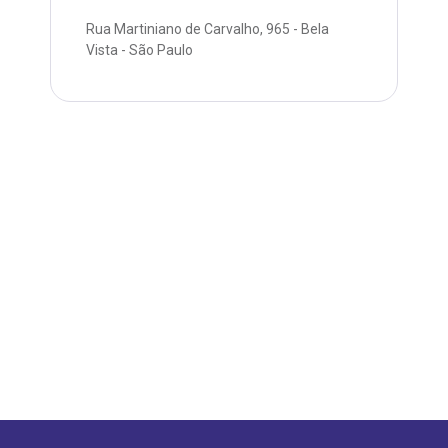
São Paulo - SP
Rua Martiniano de Carvalho, 965 - Bela
inhas de cuidado
Vista - São Paulo
chados e perdidos