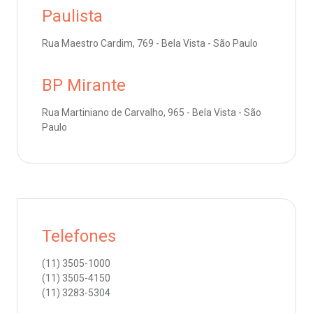
Paulista
emodiálise
Endereço:
Rua Maestro Cardim, 769 - Bela Vista - São Paulo
R. Colômbia, 332
oação de órgãos
CEP: 01438-000 | Jardim Paulista
BP Mirante
São Paulo - SP
inhas de cuidado
Rua Martiniano de Carvalho, 965 - Bela Vista - São
Paulo
chados e perdidos
Telefones
(11)
3505-1000
(11)
3505-4150
(11)
3283-5304