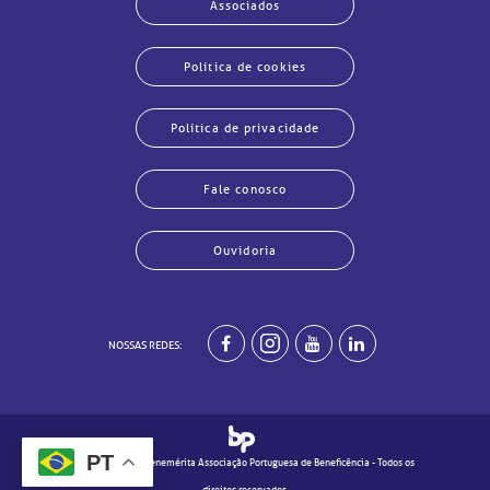
Associados
Política de cookies
Política de privacidade
Fale conosco
Ouvidoria
echar
echar
echar
echar
echar
echar
echar
echar
NOSSAS REDES:
PT
© 2020 - Real e Benemérita Associação Portuguesa de Beneficência - Todos os