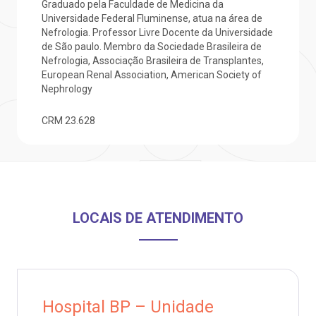
Graduado pela Faculdade de Medicina da
otícias
ronto atendimento
Universidade Federal Fluminense, atua na área de
Nefrologia. Professor Livre Docente da Universidade
Saiba mais
de São paulo. Membro da Sociedade Brasileira de
ustentabilidade
onveniências
Nefrologia, Associação Brasileira de Transplantes,
European Renal Association, American Society of
Endereço:
Nephrology
obre a BP
nternação/Cirurgia
R. Martiniano de Carvalho, 965
CEP: 01323-001 | Bela Vista
CRM
23.628
rabalhe Conosco
stacionamento
São Paulo - SP
isitas de Benchmarking
úvidas frequentes
Clínica Medicina da Mulher
oluntariado
ospedagem
LOCAIS DE ATENDIMENTO
omitê de Bioética
limentação
anco de Sangue
Hospital BP – Unidade
Saiba mais