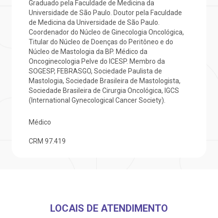
Graduado pela Faculdade de Medicina da
otícias
ronto atendimento
Universidade de São Paulo. Doutor pela Faculdade
de Medicina da Universidade de São Paulo.
Saiba mais
ustentabilidade
onveniências
Coordenador do Núcleo de Ginecologia Oncológica,
Titular do Núcleo de Doenças do Peritôneo e do
Núcleo de Mastologia da BP. Médico da
Endereço:
obre a BP
nternação/Cirurgia
Oncoginecologia Pelve do ICESP. Membro da
R. Martiniano de Carvalho, 965
SOGESP, FEBRASGO, Sociedade Paulista de
CEP: 01323-001 | Bela Vista
Mastologia, Sociedade Brasileira de Mastologista,
rabalhe Conosco
stacionamento
São Paulo - SP
Sociedade Brasileira de Cirurgia Oncológica, IGCS
(International Gynecological Cancer Society).
isitas de Benchmarking
úvidas frequentes
Médico
Clínica Medicina da Mulher
CRM
97.419
oluntariado
ospedagem
omitê de Bioética
limentação
anco de Sangue
LOCAIS DE ATENDIMENTO
Saiba mais