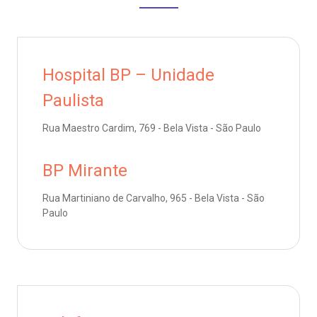
emodiálise
Endereço:
R. Colômbia, 332
oação de órgãos
CEP: 01438-000 | Jardim Paulista
Hospital BP – Unidade
São Paulo - SP
Paulista
inhas de cuidado
Rua Maestro Cardim, 769 - Bela Vista - São Paulo
chados e perdidos
BP Mirante
Rua Martiniano de Carvalho, 965 - Bela Vista - São
Paulo