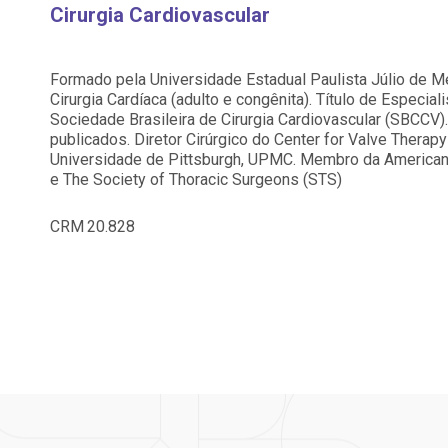
Saiba mais
Saiba mais
Cirurgia Cardiovascular
Centro de Doenças Autoimunes
A:
ndereço:
Endereço:
doria@bp.org.br
Formado pela Universidade Estadual Paulista Júlio de Me
ua Maestro Cardim, 769
R. Martiniano de Ca
Cirurgia Cardíaca (adulto e congênita). Título de Especial
EP: 01323-001 | Bela
965
Sociedade Brasileira de Cirurgia Cardiovascular (SBCCV).
ista
CEP: 01323-001 | Bel
 Conosco
ão Paulo - SP
São Paulo - SP
publicados. Diretor Cirúrgico do Center for Valve Therapy
Universidade de Pittsburgh, UPMC. Membro da American 
e The Society of Thoracic Surgeons (STS)
CRM
20.828