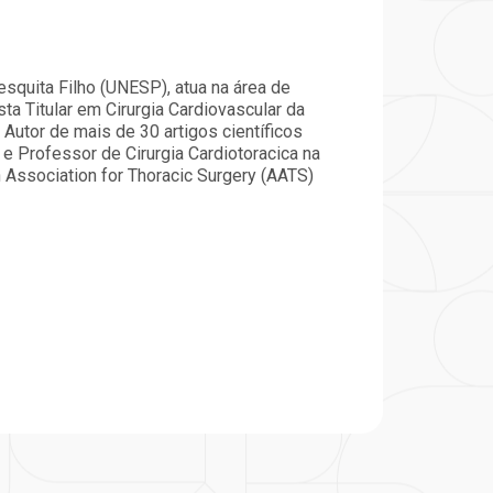
particular
Saiba mais
Solicitação de veracidade de
Endereço:
atestado
squita Filho (UNESP), atua na área de
rvalho,
R. Colômbia, 332
ista Titular em Cirurgia Cardiovascular da
CEP: 01438-000 | Jardim
 Autor de mais de 30 artigos científicos
a Vista
Paulista, São Paulo - SP
 e Professor de Cirurgia Cardiotoracica na
Association for Thoracic Surgery (AATS)