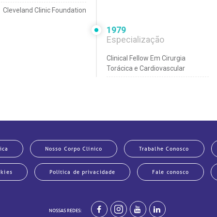
Cleveland Clinic Foundation
1979
Especialização
Clinical Fellow Em Cirurgia
Torácica e Cardiovascular
Cleveland Clinic Foundation
1978
Especialização
Special Fellow Em Cirurgia
Torácica e Cardiovascular
ica
Nosso Corpo Clínico
Trabalhe Conosco
Cleveland Clinic Foundation
okies
Política de privacidade
Fale conosco
1973
Graduação
Medicina
NOSSAS REDES: