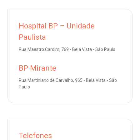
emodiálise
Endereço:
R. Colômbia, 332
oação de órgãos
Hospital BP – Unidade
CEP: 01438-000 | Jardim Paulista
São Paulo - SP
Paulista
inhas de cuidado
Rua Maestro Cardim, 769 - Bela Vista - São Paulo
chados e perdidos
BP Mirante
Rua Martiniano de Carvalho, 965 - Bela Vista - São
Paulo
Telefones