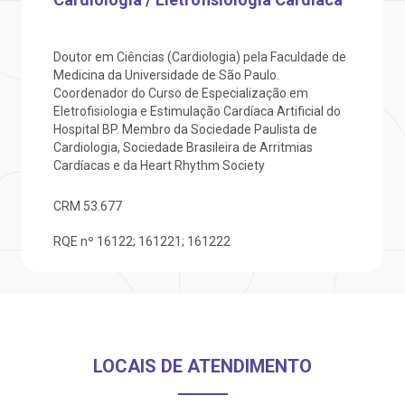
otícias
ronto atendimento
Saiba mais
ustentabilidade
onveniências
Doutor em Ciências (Cardiologia) pela Faculdade de
Medicina da Universidade de São Paulo.
Coordenador do Curso de Especialização em
Endereço:
obre a BP
nternação/Cirurgia
Eletrofisiologia e Estimulação Cardíaca Artificial do
R. Martiniano de Carvalho, 965
Hospital BP. Membro da Sociedade Paulista de
CEP: 01323-001 | Bela Vista
Cardiologia, Sociedade Brasileira de Arritmias
rabalhe Conosco
stacionamento
São Paulo - SP
Cardíacas e da Heart Rhythm Society
CRM
53.677
isitas de Benchmarking
úvidas frequentes
Clínica Medicina da Mulher
RQE nº 16122; 161221; 161222
oluntariado
ospedagem
omitê de Bioética
limentação
LOCAIS DE ATENDIMENTO
anco de Sangue
Saiba mais