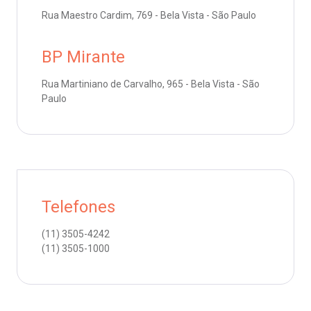
Endereço:
Rua Maestro Cardim, 769 - Bela Vista - São Paulo
R. Colômbia, 332
oação de órgãos
CEP: 01438-000 | Jardim Paulista
BP Mirante
São Paulo - SP
inhas de cuidado
Rua Martiniano de Carvalho, 965 - Bela Vista - São
Paulo
chados e perdidos
Telefones
(11)
3505-4242
(11)
3505-1000