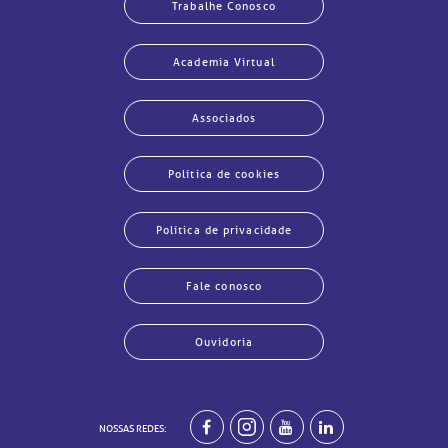
Trabalhe Conosco
Academia Virtual
Associados
Política de cookies
Política de privacidade
Fale conosco
Ouvidoria
echar
echar
echar
echar
echar
echar
echar
echar
NOSSAS REDES: