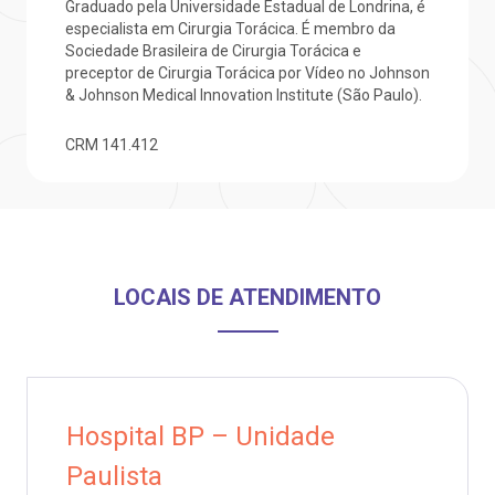
Graduado pela Universidade Estadual de Londrina, é
especialista em Cirurgia Torácica. É membro da
Saiba mais
ustentabilidade
onveniências
Sociedade Brasileira de Cirurgia Torácica e
preceptor de Cirurgia Torácica por Vídeo no Johnson
Endereço:
& Johnson Medical Innovation Institute (São Paulo).
obre a BP
nternação/Cirurgia
R. Martiniano de Carvalho, 965
CRM
141.412
CEP: 01323-001 | Bela Vista
rabalhe Conosco
stacionamento
São Paulo - SP
isitas de Benchmarking
úvidas frequentes
Clínica Medicina da Mulher
LOCAIS DE ATENDIMENTO
oluntariado
ospedagem
omitê de Bioética
limentação
anco de Sangue
Hospital BP – Unidade
Saiba mais
Paulista
emodiálise