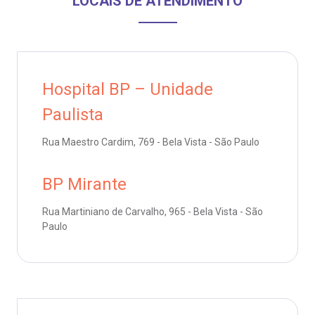
LOCAIS DE ATENDIMENTO
anco de Sangue
Saiba mais
emodiálise
Endereço:
R. Colômbia, 332
Hospital BP – Unidade
oação de órgãos
CEP: 01438-000 | Jardim Paulista
Paulista
São Paulo - SP
inhas de cuidado
Rua Maestro Cardim, 769 - Bela Vista - São Paulo
chados e perdidos
BP Mirante
Rua Martiniano de Carvalho, 965 - Bela Vista - São
Paulo