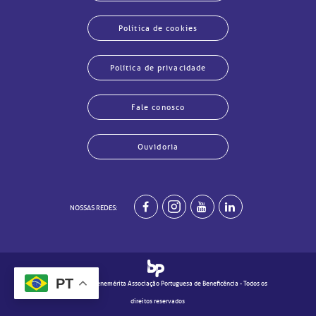
Política de cookies
Política de privacidade
Fale conosco
Ouvidoria
echar
echar
echar
echar
echar
echar
echar
echar
NOSSAS REDES:
PT
© 2020 - Real e Benemérita Associação Portuguesa de Beneficência - Todos os
direitos reservados