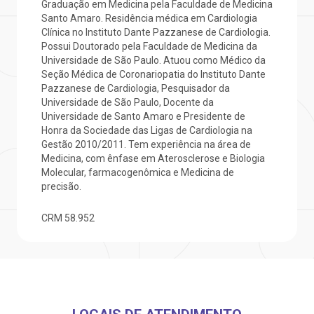
Graduação em Medicina pela Faculdade de Medicina
Centro de Doenças Autoimunes
Santo Amaro. Residência médica em Cardiologia
Clínica no Instituto Dante Pazzanese de Cardiologia.
otícias
ronto atendimento
Possui Doutorado pela Faculdade de Medicina da
Universidade de São Paulo. Atuou como Médico da
Saiba mais
Seção Médica de Coronariopatia do Instituto Dante
ustentabilidade
onveniências
Pazzanese de Cardiologia, Pesquisador da
Universidade de São Paulo, Docente da
Endereço:
Universidade de Santo Amaro e Presidente de
obre a BP
nternação/Cirurgia
Honra da Sociedade das Ligas de Cardiologia na
R. Martiniano de Carvalho, 965
Gestão 2010/2011. Tem experiência na área de
CEP: 01323-001 | Bela Vista
Medicina, com ênfase em Aterosclerose e Biologia
rabalhe Conosco
stacionamento
São Paulo - SP
Molecular, farmacogenômica e Medicina de
precisão.
isitas de Benchmarking
úvidas frequentes
Clínica Medicina da Mulher
CRM
58.952
oluntariado
ospedagem
omitê de Bioética
limentação