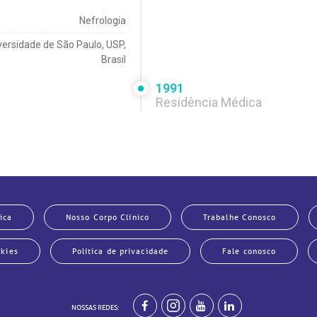
Nefrologia
versidade de São Paulo, USP,
Brasil
1991
Residência Médica
Especialização em Nefrologia
Universidade de São Paulo, USP,
Brasil.
1988
Residência Médica
ica
Nosso Corpo Clínico
Trabalhe Conosco
specialização em Nefrologia
okies
Política de privacidade
Fale conosco
al e Benemérita Associação
tuguesa de Beneficência SP
1986
NOSSAS REDES: