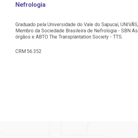
Saiba mais
Saiba mais
Nefrologia
Centro de Doenças Autoimunes
A:
ndereço:
Endereço:
doria@bp.org.br
Graduado pela Universidade do Vale do Sapucaí, UNIVÁS, 
ua Maestro Cardim, 769
R. Martiniano de Ca
Membro da Sociedade Brasileira de Nefrologia - SBN Ass
EP: 01323-001 | Bela
965
órgãos e ABTO The Transplantation Society - TTS.
ista
CEP: 01323-001 | Bel
 Conosco
ão Paulo - SP
São Paulo - SP
CRM
56.352