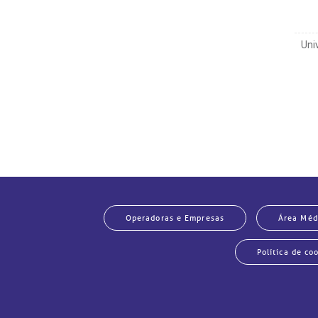
Uni
Operadoras e Empresas
Área Méd
E
Política de co
Re
Por