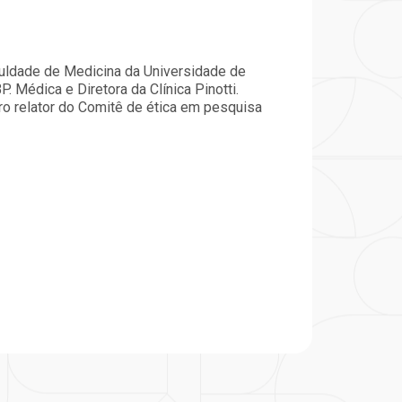
particular
Saiba mais
Solicitação de veracidade de
Endereço:
atestado
culdade de Medicina da Universidade de
rvalho,
R. Colômbia, 332
P. Médica e Diretora da Clínica Pinotti.
CEP: 01438-000 | Jardim
 relator do Comitê de ética em pesquisa
a Vista
Paulista, São Paulo - SP