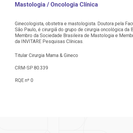
Saiba mais
Saiba mais
Mastologia / Oncologia Clínica
Centro de Doenças Autoimunes
A:
ndereço:
Endereço:
doria@bp.org.br
Ginecologista, obstetra e mastologista. Doutora pela Fa
ua Maestro Cardim, 769
R. Martiniano de Ca
São Paulo, é cirurgiã do grupo de cirurgia oncológica da B
EP: 01323-001 | Bela
965
Membro da Sociedade Brasileira de Mastologia e Membro
ista
CEP: 01323-001 | Bel
 Conosco
ão Paulo - SP
São Paulo - SP
da INVITARE Pesquisas Clínicas.
Titular Cirurgia Mama & Gineco
CRM-SP
80.339
RQE nº 0