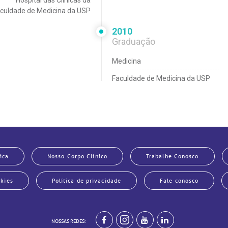
Hospital das Clínicas da
culdade de Medicina da USP
2010
Graduação
Medicina
Faculdade de Medicina da USP
ica
Nosso Corpo Clínico
Trabalhe Conosco
okies
Política de privacidade
Fale conosco
NOSSAS REDES: