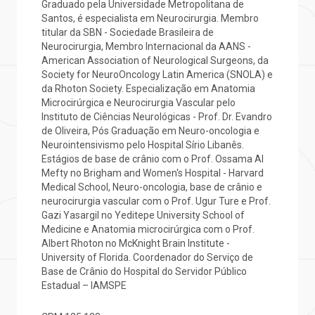
Graduado pela Universidade Metropolitana de
mprensa
olicitação de veracidade de atestado
Santos, é especialista em Neurocirurgia. Membro
Centro de Doenças Autoimunes
titular da SBN - Sociedade Brasileira de
Neurocirurgia, Membro Internacional da AANS -
otícias
ronto atendimento
American Association of Neurological Surgeons, da
Society for NeuroOncology Latin America (SNOLA) e
da Rhoton Society. Especialização em Anatomia
Saiba mais
ustentabilidade
onveniências
Microcirúrgica e Neurocirurgia Vascular pelo
Instituto de Ciências Neurológicas - Prof. Dr. Evandro
Endereço:
de Oliveira, Pós Graduação em Neuro-oncologia e
obre a BP
nternação/Cirurgia
Neurointensivismo pelo Hospital Sírio Libanês.
R. Martiniano de Carvalho, 965
Estágios de base de crânio com o Prof. Ossama Al
CEP: 01323-001 | Bela Vista
Mefty no Brigham and Women's Hospital - Harvard
rabalhe Conosco
stacionamento
São Paulo - SP
Medical School, Neuro-oncologia, base de crânio e
neurocirurgia vascular com o Prof. Ugur Ture e Prof.
Gazi Yasargil no Yeditepe University School of
isitas de Benchmarking
úvidas frequentes
Medicine e Anatomia microcirúrgica com o Prof.
Clínica Medicina da Mulher
Albert Rhoton no McKnight Brain Institute -
University of Florida. Coordenador do Serviço de
oluntariado
ospedagem
Base de Crânio do Hospital do Servidor Público
Estadual – IAMSPE
omitê de Bioética
limentação