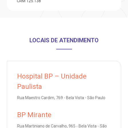
CRM
125.138
anco de Sangue
Saiba mais
emodiálise
Endereço:
LOCAIS DE ATENDIMENTO
R. Colômbia, 332
oação de órgãos
CEP: 01438-000 | Jardim Paulista
São Paulo - SP
inhas de cuidado
Hospital BP – Unidade
chados e perdidos
Paulista
Rua Maestro Cardim, 769 - Bela Vista - São Paulo
BP Mirante
Rua Martiniano de Carvalho, 965 - Bela Vista - São