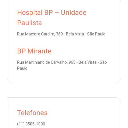
Saiba mais
emodiálise
Hospital BP – Unidade
Endereço:
Paulista
R. Colômbia, 332
oação de órgãos
CEP: 01438-000 | Jardim Paulista
Rua Maestro Cardim, 769 - Bela Vista - São Paulo
São Paulo - SP
inhas de cuidado
BP Mirante
chados e perdidos
Rua Martiniano de Carvalho, 965 - Bela Vista - São
Paulo
Telefones
(11)
3505-1000