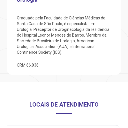
otícias
ronto atendimento
Graduado pela Faculdade de Ciências Médicas da
Saiba mais
ustentabilidade
onveniências
Santa Casa de São Paulo, é especialista em
Urologia. Preceptor de Uroginecologia da residência
do Hospital Leonor Mendes de Barros. Membro da
Endereço:
obre a BP
nternação/Cirurgia
Sociedade Brasileira de Urologia, American
R. Martiniano de Carvalho, 965
Urological Association (AUA) e International
CEP: 01323-001 | Bela Vista
Continence Society (ICS).
rabalhe Conosco
stacionamento
São Paulo - SP
CRM
66.836
isitas de Benchmarking
úvidas frequentes
Clínica Medicina da Mulher
oluntariado
ospedagem
LOCAIS DE ATENDIMENTO
omitê de Bioética
limentação
anco de Sangue