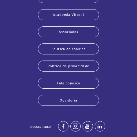
Academia Virtual
Associados
Política de cookies
Política de privacidade
Fale conosco
Ouvidoria
echar
echar
echar
echar
echar
echar
echar
echar
NOSSAS REDES: