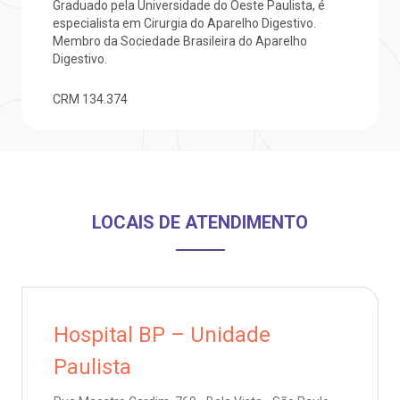
Graduado pela Universidade do Oeste Paulista, é
Saiba mais
ustentabilidade
onveniências
especialista em Cirurgia do Aparelho Digestivo.
Membro da Sociedade Brasileira do Aparelho
Digestivo.
Endereço:
obre a BP
nternação/Cirurgia
R. Martiniano de Carvalho, 965
CRM
134.374
CEP: 01323-001 | Bela Vista
rabalhe Conosco
stacionamento
São Paulo - SP
isitas de Benchmarking
úvidas frequentes
Clínica Medicina da Mulher
LOCAIS DE ATENDIMENTO
oluntariado
ospedagem
omitê de Bioética
limentação
anco de Sangue
Hospital BP – Unidade
Saiba mais
Paulista
emodiálise