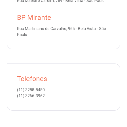
Endereço:
Rua Maestro Cardim, 769 - Bela Vista - São Paulo
R. Colômbia, 332
oação de órgãos
CEP: 01438-000 | Jardim Paulista
BP Mirante
São Paulo - SP
inhas de cuidado
Rua Martiniano de Carvalho, 965 - Bela Vista - São
Paulo
chados e perdidos
Telefones
(11)
3288-8480
(11)
3266-3962