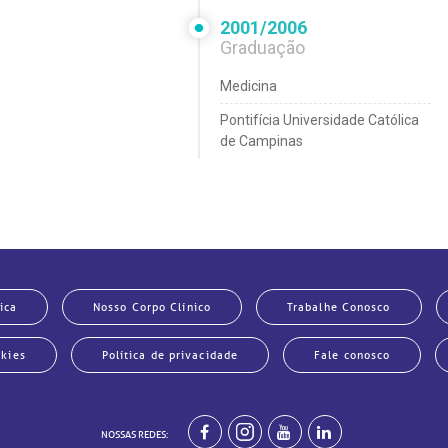
2001/2006
Graduação
Medicina
Pontifícia Universidade Católica
de Campinas
ica
Nosso Corpo Clínico
Trabalhe Conosco
okies
Política de privacidade
Fale conosco
NOSSAS REDES: