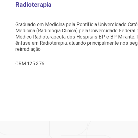
Saiba mais
Saiba mais
Radioterapia
Centro de Doenças Autoimunes
A:
ndereço:
Endereço:
doria@bp.org.br
Graduado em Medicina pela Pontifícia Universidade Cat
ua Maestro Cardim, 769
R. Martiniano de Ca
Medicina (Radiologia Clínica) pela Universidade Federal
EP: 01323-001 | Bela
965
Médico Radioterapeuta dos Hospitais BP e BP Mirante. 
ista
CEP: 01323-001 | Bel
 Conosco
ão Paulo - SP
São Paulo - SP
ênfase em Radioterapia, atuando principalmente nos segui
reirradiação.
CRM
125.376