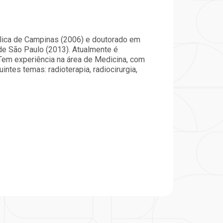
particular
Saiba mais
Solicitação de veracidade de
Endereço:
atestado
ólica de Campinas (2006) e doutorado em
rvalho,
R. Colômbia, 332
 de São Paulo (2013). Atualmente é
CEP: 01438-000 | Jardim
Tem experiência na área de Medicina, com
a Vista
Paulista, São Paulo - SP
ntes temas: radioterapia, radiocirurgia,