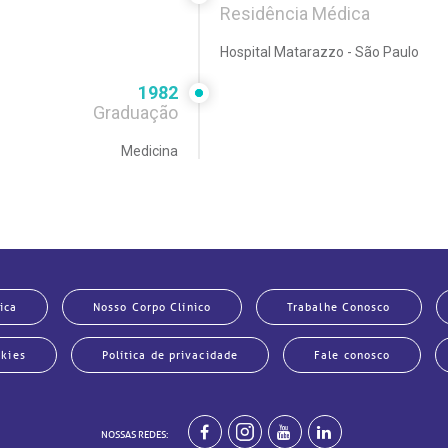
Residência Médica
Hospital Matarazzo - São Paulo
1982
Graduação
Medicina
ntífica Universidade Católica
de Campinas
ica
Nosso Corpo Clínico
Trabalhe Conosco
okies
Política de privacidade
Fale conosco
NOSSAS REDES: