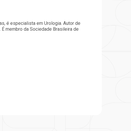
particular
Saiba mais
Solicitação de veracidade de
Endereço:
atestado
s, é especialista em Urologia. Autor de
rvalho,
R. Colômbia, 332
os. É membro da Sociedade Brasileira de
CEP: 01438-000 | Jardim
a Vista
Paulista, São Paulo - SP