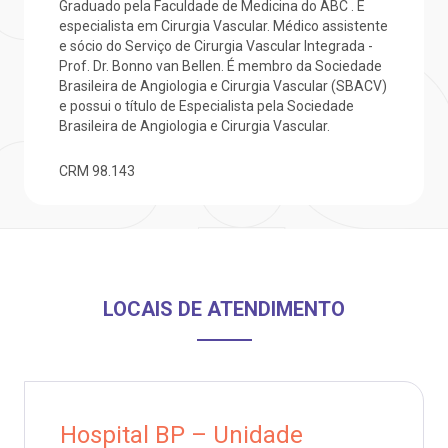
Graduado pela Faculdade de Medicina do ABC . É
Saiba mais
especialista em Cirurgia Vascular. Médico assistente
ustentabilidade
onveniências
e sócio do Serviço de Cirurgia Vascular Integrada -
Prof. Dr. Bonno van Bellen. É membro da Sociedade
Endereço:
obre a BP
nternação/Cirurgia
Brasileira de Angiologia e Cirurgia Vascular (SBACV)
R. Martiniano de Carvalho, 965
e possui o título de Especialista pela Sociedade
CEP: 01323-001 | Bela Vista
Brasileira de Angiologia e Cirurgia Vascular.
rabalhe Conosco
stacionamento
São Paulo - SP
CRM
98.143
isitas de Benchmarking
úvidas frequentes
Clínica Medicina da Mulher
oluntariado
ospedagem
LOCAIS DE ATENDIMENTO
omitê de Bioética
limentação
anco de Sangue
Saiba mais
Hospital BP – Unidade
emodiálise