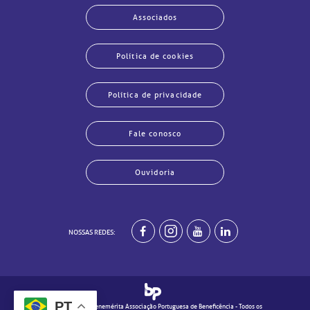
Associados
Política de cookies
Política de privacidade
Fale conosco
Ouvidoria
echar
echar
echar
echar
echar
echar
echar
echar
NOSSAS REDES:
PT
© 2020 - Real e Benemérita Associação Portuguesa de Beneficência - Todos os