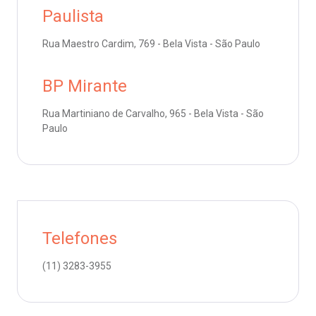
Endereço:
Paulista
R. Colômbia, 332
oação de órgãos
CEP: 01438-000 | Jardim Paulista
Rua Maestro Cardim, 769 - Bela Vista - São Paulo
São Paulo - SP
inhas de cuidado
BP Mirante
chados e perdidos
Rua Martiniano de Carvalho, 965 - Bela Vista - São
Paulo
Telefones
(11)
3283-3955