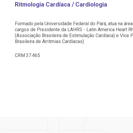
Saiba mais
Saiba mais
Ritmologia Cardíaca / Cardiologia
Centro de Doenças Autoimunes
A:
ndereço:
Endereço:
doria@bp.org.br
Formado pela Universidade Federal do Pará, atua na área
ua Maestro Cardim, 769
R. Martiniano de Ca
cargos de Presidente da LAHRS - Latin America Heart 
EP: 01323-001 | Bela
965
(Associação Brasileira de Estimulação Cardíaca) e Vic
ista
CEP: 01323-001 | Bel
 Conosco
ão Paulo - SP
São Paulo - SP
Brasileira de Arritmias Cardíacas)
CRM
37.465