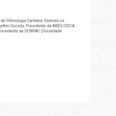
particular
Saiba mais
Solicitação de veracidade de
Endereço:
atestado
 de Ritmologia Cardíaca. Exerceu os
rvalho,
R. Colômbia, 332
Rhythm Society, Presidente da ABEC/DECA
CEP: 01438-000 | Jardim
e Presidente da SOBRAC (Sociedade
a Vista
Paulista, São Paulo - SP