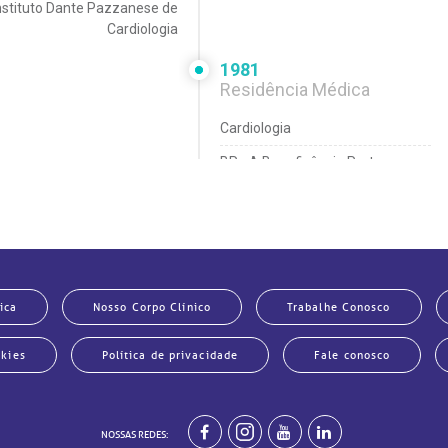
nstituto Dante Pazzanese de
Cardiologia
1981
Residência Médica
Cardiologia
BP - A Beneficência Portuguesa
de São Paulo
1979
Graduação
Medicina
ica
Nosso Corpo Clínico
Trabalhe Conosco
Universidade Federal do Pará
okies
Política de privacidade
Fale conosco
NOSSAS REDES: