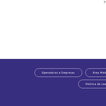
I
Operadoras e Empresas
Área Méd
Política de co